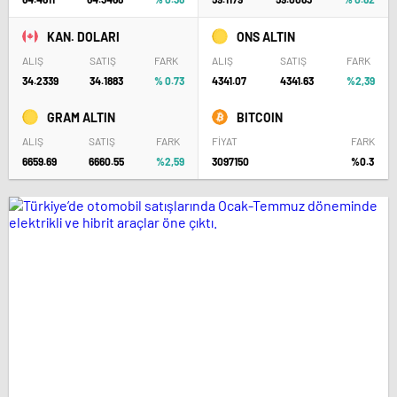
KAN. DOLARI
ONS ALTIN
ALIŞ
SATIŞ
FARK
ALIŞ
SATIŞ
FARK
34.2339
34.1883
% 0.73
4341.07
4341.63
%2,39
GRAM ALTIN
BITCOIN
ALIŞ
SATIŞ
FARK
FİYAT
FARK
6659.69
6660.55
%2,59
3097150
%0.3