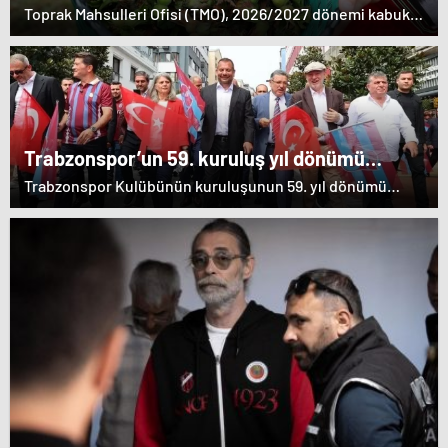
Toprak Mahsulleri Ofisi (TMO), 2026/2027 dönemi kabuklu
fındık alım fiyatlarını belirledi. Giresun kalite fındığın
kilogram fiyatı 255 lira, Levant kalite fındığın kilogram
fiyatı ise 250 lira oldu.
Trabzonspor’un 59. kuruluş yıl dönümü
kutlandı
Trabzonspor Kulübünün kuruluşunun 59. yıl dönümü
dolayısıyla tören düzenlendi.