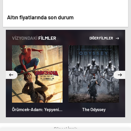
Altın fiyatlarında son durum
VİZYONDAKİ
FİLMLER
DİĞER FİLMLER
Örümcek-Adam: Yepyeni Bir Gün
The Odyssey
Güncel İzmir