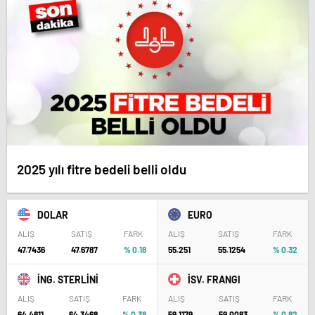
2025 yılı fitre bedeli belli oldu
DOLAR
EURO
ALIŞ
SATIŞ
FARK
ALIŞ
SATIŞ
FARK
47.7436
47.6787
% 0.18
55.251
55.1254
% 0.32
İNG. STERLİNİ
İSV. FRANGI
ALIŞ
SATIŞ
FARK
ALIŞ
SATIŞ
FARK
64.4811
64.3468
% 0.38
59.1179
59.0083
% 0.82