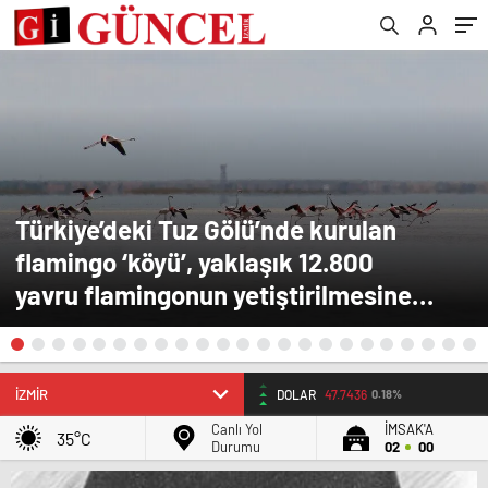
Türkiye’deki Tuz Gölü’nde kurulan
flamingo ‘köyü’, yaklaşık 12.800
yavru flamingonun yetiştirilmesine
yardımcı oluyor.
DOLAR
47.7436
0.18%
Canlı Yol
İMSAK'A
35°C
Durumu
02
00