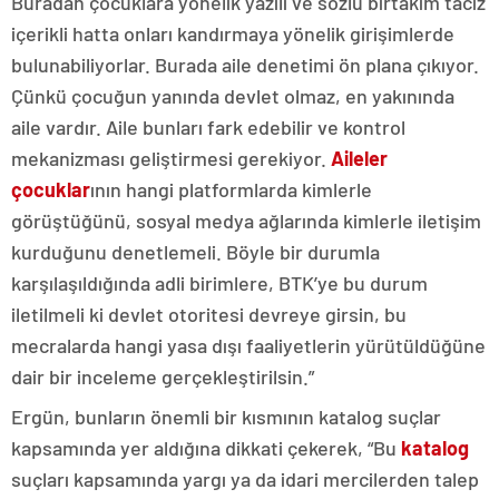
Buradan çocuklara yönelik yazılı ve sözlü birtakım taciz
içerikli hatta onları kandırmaya yönelik girişimlerde
bulunabiliyorlar. Burada aile denetimi ön plana çıkıyor.
Çünkü çocuğun yanında devlet olmaz, en yakınında
aile vardır. Aile bunları fark edebilir ve kontrol
mekanizması geliştirmesi gerekiyor.
Aileler
çocuklar
ının hangi platformlarda kimlerle
görüştüğünü, sosyal medya ağlarında kimlerle iletişim
kurduğunu denetlemeli. Böyle bir durumla
karşılaşıldığında adli birimlere, BTK’ye bu durum
iletilmeli ki devlet otoritesi devreye girsin, bu
mecralarda hangi yasa dışı faaliyetlerin yürütüldüğüne
dair bir inceleme gerçekleştirilsin.”
Ergün, bunların önemli bir kısmının katalog suçlar
kapsamında yer aldığına dikkati çekerek, “Bu
katalog
suçları kapsamında yargı ya da idari mercilerden talep