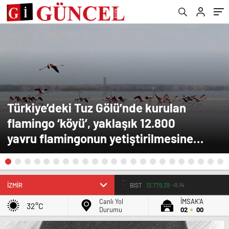
Türkiye’deki Tuz Gölü’nde kurulan
flamingo ‘köyü’, yaklaşık 12.800
yavru flamingonun yetiştirilmesine
yardımcı oluyor.
BIST
13.779,39
-0,14
Canlı Yol
İMSAK'A
32°C
Durumu
02
00