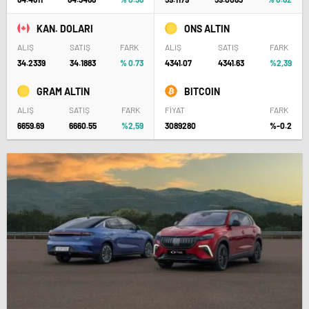
KAN. DOLARI
ONS ALTIN
ALIŞ
SATIŞ
FARK
ALIŞ
SATIŞ
FARK
34.2339
34.1883
% 0.73
4341.07
4341.63
%2,39
GRAM ALTIN
BITCOIN
ALIŞ
SATIŞ
FARK
FİYAT
FARK
6659.69
6660.55
%2,59
3089280
%-0.2