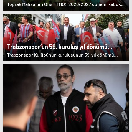
Toprak Mahsulleri Ofisi (TMO), 2026/2027 dönemi kabuklu
fındık alım fiyatlarını belirledi. Giresun kalite fındığın
kilogram fiyatı 255 lira, Levant kalite fındığın kilogram
fiyatı ise 250 lira oldu.
Trabzonspor’un 59. kuruluş yıl dönümü
kutlandı
Trabzonspor Kulübünün kuruluşunun 59. yıl dönümü
dolayısıyla tören düzenlendi.