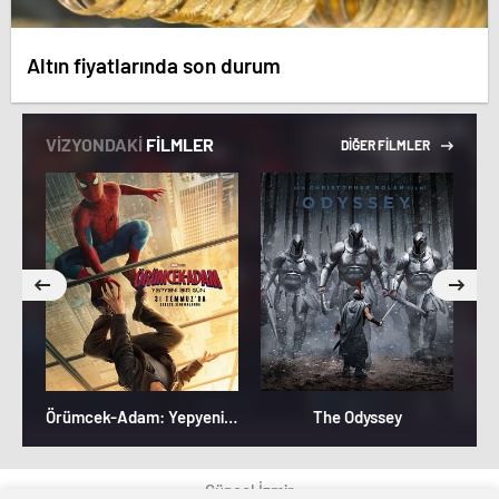
Altın fiyatlarında son durum
VİZYONDAKİ
FİLMLER
DİĞER FİLMLER
Örümcek-Adam: Yepyeni Bir Gün
The Odyssey
Güncel İzmir