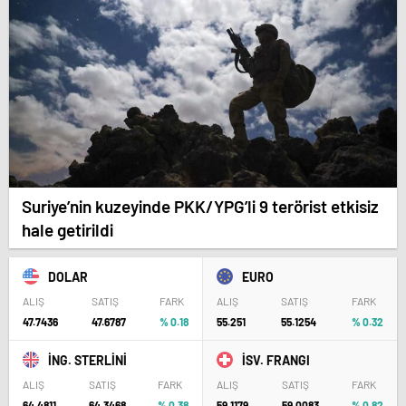
Suriye’nin kuzeyinde PKK/YPG’li 9 terörist etkisiz
hale getirildi
DOLAR
EURO
ALIŞ
SATIŞ
FARK
ALIŞ
SATIŞ
FARK
47.7436
47.6787
% 0.18
55.251
55.1254
% 0.32
İNG. STERLİNİ
İSV. FRANGI
ALIŞ
SATIŞ
FARK
ALIŞ
SATIŞ
FARK
64.4811
64.3468
% 0.38
59.1179
59.0083
% 0.82