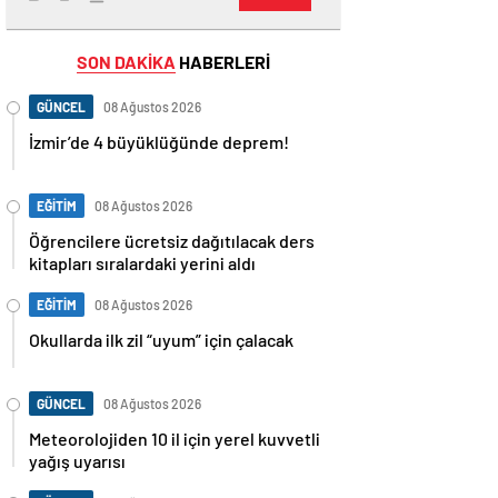
SON DAKİKA
HABERLERİ
GÜNCEL
08 Ağustos 2026
İzmir’de 4 büyüklüğünde deprem!
EĞİTİM
08 Ağustos 2026
Öğrencilere ücretsiz dağıtılacak ders
kitapları sıralardaki yerini aldı
EĞİTİM
08 Ağustos 2026
Okullarda ilk zil “uyum” için çalacak
GÜNCEL
08 Ağustos 2026
Meteorolojiden 10 il için yerel kuvvetli
yağış uyarısı