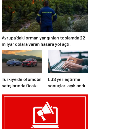
Avrupa’daki orman yangınları toplamda 22
milyar dolara varan hasara yol açtı.
Türkiye’de otomobil
LGS yerleştirme
satışlarında Ocak-
sonuçları açıklandı
Temmuz
döneminde
elektrikli ve hibrit
araçlar öne çıktı.