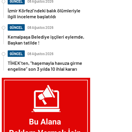
GÜNCEL
08 Ağustos 2026
İzmir Körfezi’ndeki balık ölümleriyle
ilgili inceleme başlatıldı
GÜNCEL
08 Ağustos 2026
Kemalpaşa Belediye işçileri eylemde,
Başkan tatilde !
GÜNCEL
08 Ağustos 2026
TİHEK’ten, “haşemayla havuza girme
engeline” son 3 yılda 10 ihlal kararı