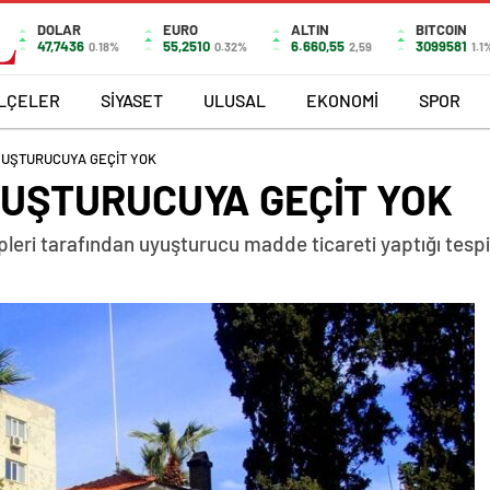
DOLAR
EURO
ALTIN
BITCOIN
47,7436
55,2510
6.660,55
3099581
0.18%
0.32%
2,59
1.1
İLÇELER
SİYASET
ULUSAL
EKONOMİ
SPOR
YUŞTURUCUYA GEÇİT YOK
YUŞTURUCUYA GEÇİT YOK
leri tarafından uyuşturucu madde ticareti yaptığı tespit