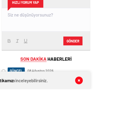
HIZLI YORUM YAP
GÖNDER
SON DAKİKA
HABERLERİ
GÜNCEL
08 Ağustos 2026
İzmir’de 4 büyüklüğünde deprem!
itikamızı
inceleyebilirsiniz.
EĞİTİM
08 Ağustos 2026
Öğrencilere ücretsiz dağıtılacak ders
kitapları sıralardaki yerini aldı
EĞİTİM
08 Ağustos 2026