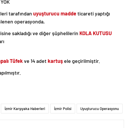
 YOK
leri tarafından
uyuşturucu madde
ticareti yaptığı
enlenen operasyonda,
isine sakladığı ve diğer şüphelilerin
KOLA KUTUSU
rı
palı Tüfek
ve 14 adet
kartuş
ele geçirilmiştir.
apılmıştır.
İzmir Karşıyaka Haberleri
İzmir Polisi
Uyuşturucu Operasyonu