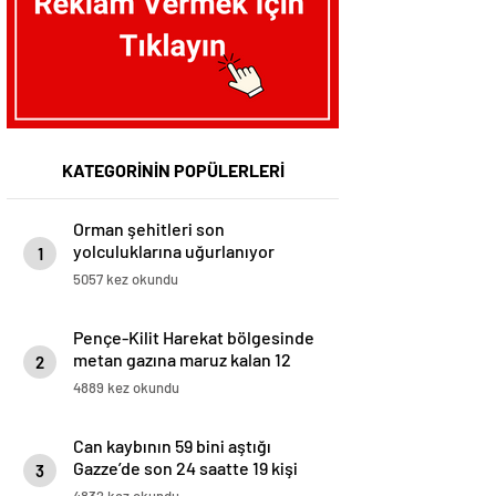
KATEGORİNİN POPÜLERLERİ
Orman şehitleri son
yolculuklarına uğurlanıyor
1
5057 kez okundu
Pençe-Kilit Harekat bölgesinde
metan gazına maruz kalan 12
2
asker şehit oldu
4889 kez okundu
Can kaybının 59 bini aştığı
Gazze’de son 24 saatte 19 kişi
3
açlıktan hayatını kaybetti