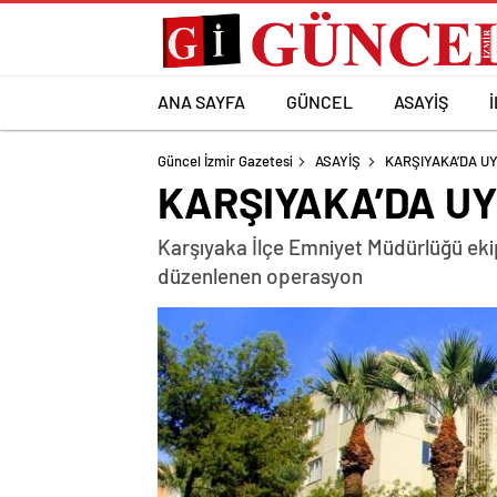
ANA SAYFA
GÜNCEL
ASAYİŞ
Güncel İzmir Gazetesi
ASAYİŞ
KARŞIYAKA’DA U
KARŞIYAKA’DA U
Karşıyaka İlçe Emniyet Müdürlüğü ekip
düzenlenen operasyon