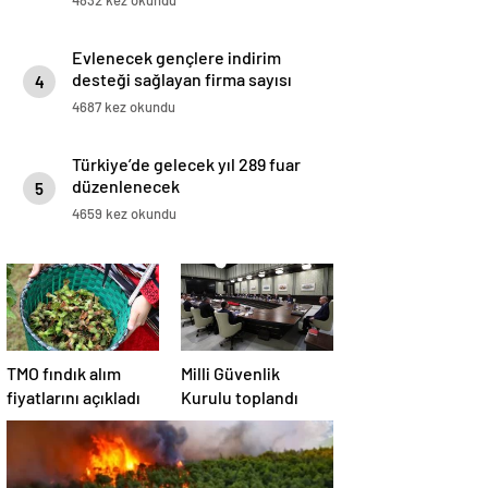
4832 kez okundu
Evlenecek gençlere indirim
desteği sağlayan firma sayısı
4
artıyor
4687 kez okundu
Türkiye’de gelecek yıl 289 fuar
düzenlenecek
5
4659 kez okundu
TMO fındık alım
Milli Güvenlik
fiyatlarını açıkladı
Kurulu toplandı