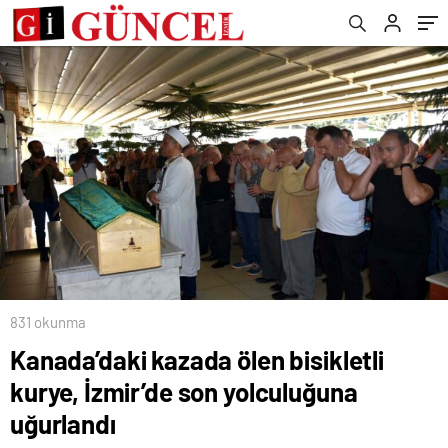
Projesi Start Aldı
831 okunma
Kanada’daki kazada ölen bisikletli
kurye, İzmir’de son yolculuğuna
uğurlandı