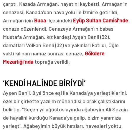
çarptı. Kazada Armağan, hayatını kaybetti. Armağan’ın
cenazesi, Kanada’dan hava yolu ile İzmir’e getirildi.
Armağan için
Buca
ilçesindeki
Eyüp Sultan Camisi’nde
cenaze düzenlendi. Cenazeye Armağan’ın babası
Mustafa Armağan, kız kardeşi Ayşen Benli (32),
damatları Volkan Benli (32) ve yakınları katıldı. Öğle
vakti kılınan namaz sonrası cenaze,
Gökdere
Mezarlığı’nda
toprağa verildi.
‘KENDİ HALİNDE BİRİYDİ’
Ayşen Benli, 8 yıl önce eşi ile Kanada’ya yerleştiklerini,
özel bir şirkette yazılım mühendisi olarak çalıştıklarını
belirtip, “Geçen yıl ağustos ayında ağabeyim Ali Sezgin
de hayalini kurduğu Kanada’ya gelip, bizim yanımıza
yerleşti. Ağabeyimin büyük hırsları, hevesleri yoktu.