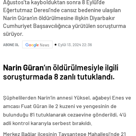
Ağustos'ta kaybolduktan sonra 8 Eylül'de
Eğertutmaz Deresi'nde cansız bedenine ulaşılan
Narin Güran'ın öldürülmesine ilişkin Diyarbakır
Cumhuriyet Başsavcılığınca yürütülen soruşturma
sürüyor.
Eylül 13, 2024 22:36
ABONE OL
News
Narin Güran
‘ın öldürülmesiyle ilgili
soruşturmada 8 zanlı tutuklandı.
Şüphelilerden Narin’in annesi Yüksel, ağabeyi Enes ve
amcası Fuat Güran ile 2 kuzeni ve yengesinin de
bulunduğu 8’i tutuklanarak cezaevine gönderildi, 4’ü
adli kontrol kararıyla serbest bırakıldı.
Merkez Bağlar ilçesinin Tavşantepe Mahallesi’nde 21