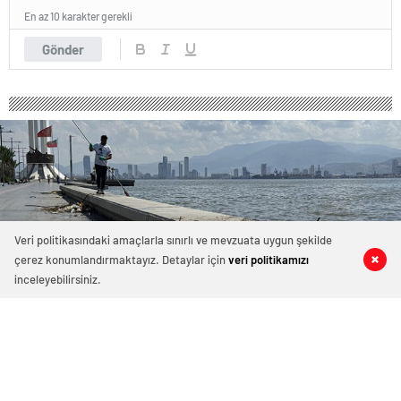
En az 10 karakter gerekli
Gönder
Veri politikasındaki amaçlarla sınırlı ve mevzuata uygun şekilde
çerez konumlandırmaktayız. Detaylar için
veri politikamızı
0
0
0
0
inceleyebilirsiniz.
509 okunma