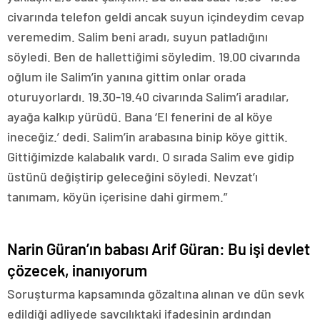
civarında telefon geldi ancak suyun içindeydim cevap
veremedim. Salim beni aradı, suyun patladığını
söyledi. Ben de hallettiğimi söyledim. 19.00 civarında
oğlum ile Salim’in yanına gittim onlar orada
oturuyorlardı. 19.30-19.40 civarında Salim’i aradılar,
ayağa kalkıp yürüdü. Bana ‘El fenerini de al köye
ineceğiz.’ dedi. Salim’in arabasına binip köye gittik.
Gittiğimizde kalabalık vardı. O sırada Salim eve gidip
üstünü değiştirip geleceğini söyledi. Nevzat’ı
tanımam, köyün içerisine dahi girmem.”
Narin Güran’ın babası Arif Güran: Bu işi devlet
çözecek, inanıyorum
Soruşturma kapsamında gözaltına alınan ve dün sevk
edildiği adliyede savcılıktaki ifadesinin ardından