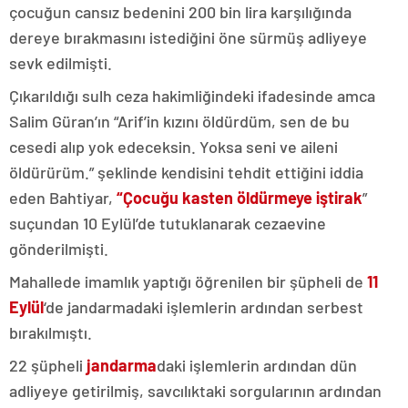
çocuğun cansız bedenini 200 bin lira karşılığında
dereye bırakmasını istediğini öne sürmüş adliyeye
sevk edilmişti.
Çıkarıldığı sulh ceza hakimliğindeki ifadesinde amca
Salim Güran’ın “Arif’in kızını öldürdüm, sen de bu
cesedi alıp yok edeceksin. Yoksa seni ve aileni
öldürürüm.” şeklinde kendisini tehdit ettiğini iddia
eden Bahtiyar,
“Çocuğu kasten öldürmeye iştirak
”
suçundan 10 Eylül’de tutuklanarak cezaevine
gönderilmişti.
Mahallede imamlık yaptığı öğrenilen bir şüpheli de
11
Eylül
‘de jandarmadaki işlemlerin ardından serbest
bırakılmıştı.
22 şüpheli
jandarma
daki işlemlerin ardından dün
adliyeye getirilmiş, savcılıktaki sorgularının ardından