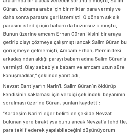
aralarında bir alacak verecek sorunu olmuştu. Salim
Güran, babama araba için bir miktar para vermiş ve
daha sonra parasını geri istemişti. O dönem sık sık
parasını istediği için babam da huzursuz olmuştu.
Bunun üzerine amcam Erhan Güran ikisini bir araya
getirip olayı çözmeye çalışmıştı ancak Salim Güran bu
görüşmeye gelmemişti. Amcam Erhan, Mersin’deki
arkadaşından aldığı parayı babam adına Salim Güran’a
vermişti. Olay sebebiyle babam ve amcam uzun süre
konuşmadılar.” şeklinde yanıtladı.
Nevzat Bahtiyar’ın Narin’i, Salim Güran’ın öldürüp
kendisinin saklaması için verdiği şeklindeki beyanının
sorulması üzerine Güran, şunları kaydetti:
“Kardeşim Narin’i eğer belirtilen şekilde Nevzat
bulunan yere bıraktıysa bunu ancak Nevzat’a tehditle,
para teklif ederek yapılabileceğini düşünüyorum