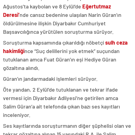
Ağustos’ta kaybolan ve 8 Eylül’de
Eğertutmaz
Deresi’
nde cansız bedenine ulaşılan Narin Güran’ın
öldürülmesine ilişkin Diyarbakır Cumhuriyet
Başsavcılığınca yürütülen soruşturma sürüyor.
Soruşturma kapsamında çıkarıldığı nöbetçi
sulh ceza
hakimliği
nce “Suç delillerini yok etmek” suçundan
tutuklanan amca Fuat Güran’ın eşi Hediye Güran
gözaltına alındı.
Güran’ın jandarmadaki işlemleri sürüyor.
Öte yandan, 2 Eylül’de tutuklanan ve tekrar ifade
vermesi için Diyarbakır Adliyesi’ne getirilen amca
Salim Güran’a ait telefonda çıkan bazı ses kayıtları
inceleniyor.
Ses kayıtlarında soruşturmanın diğer şüphelisi olan ve
tekrar gözaltına alınan 15 yaşındaki R.A. ile Salim