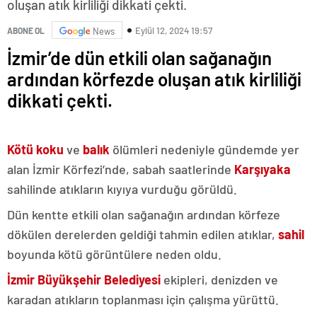
oluşan atık kirliliği dikkati çekti.
Eylül 12, 2024 19:57
ABONE OL
News
İzmir’de dün etkili olan sağanağın
ardından körfezde oluşan atık kirliliği
dikkati çekti.
Kötü koku
ve
balık
ölümleri nedeniyle gündemde yer
alan İzmir Körfezi’nde, sabah saatlerinde
Karşıyaka
sahilinde atıkların kıyıya vurduğu görüldü.
Dün kentte etkili olan sağanağın ardından körfeze
dökülen derelerden geldiği tahmin edilen atıklar,
sahil
boyunda kötü görüntülere neden oldu.
İzmir Büyükşehir Belediyesi
ekipleri, denizden ve
karadan atıkların toplanması için çalışma yürüttü.