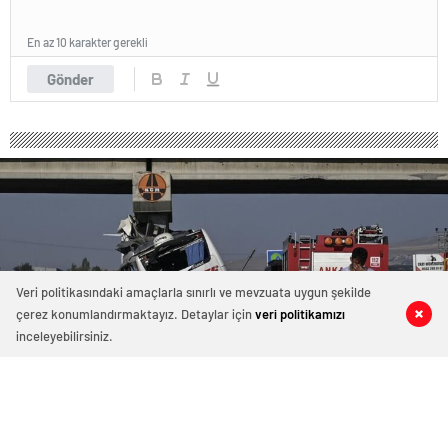
En az 10 karakter gerekli
Gönder
Veri politikasındaki amaçlarla sınırlı ve mevzuata uygun şekilde
çerez konumlandırmaktayız. Detaylar için
veri politikamızı
0
0
0
0
inceleyebilirsiniz.
592 okunma