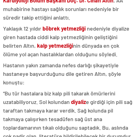
Kardiyoloji Bölüm Başkanı Doç. Dr. Cihan Altın
, AA
muhabirine hastayı sağlık sorunları nedeniyle bir
süredir takip ettiğini anlattı.
Yaklaşık 12 yıldır
böbrek yetmezliği
nedeniyle diyalize
giren hastada ciddi kalp yetmezliğinin geliştiğini
belirten Altın,
kalp yetmezliği
nin dünyada en çok
ölüme yol açan hastalıklardan olduğunu söyledi.
Hastanın yakın zamanda nefes darlığı şikayetiyle
hastaneye başvurduğunu dile getiren Altın, şöyle
konuştu:
“Bu tür hastalara biz kalp pili takarak ömürlerini
uzatabiliyoruz. Sol kolundan
diyaliz
e girdiği için pili sağ
taraftan takmaya karar verdik. Sağ kolunda pil
takmaya çalışırken tesadüfen sağ üst ana
toplardamarının tıkalı olduğunu saptadık. Bu, aslında
çok nadir olan, literatüre bildirilebilecek bir durumdur.