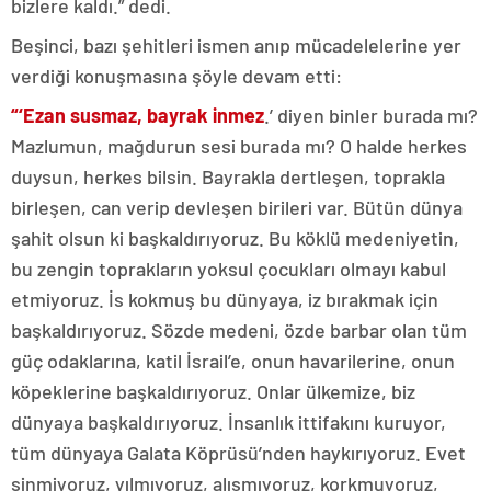
bizlere kaldı.” dedi.
Beşinci, bazı şehitleri ismen anıp mücadelelerine yer
verdiği konuşmasına şöyle devam etti:
“‘Ezan susmaz, bayrak inmez
.’ diyen binler burada mı?
Mazlumun, mağdurun sesi burada mı? O halde herkes
duysun, herkes bilsin. Bayrakla dertleşen, toprakla
birleşen, can verip devleşen birileri var. Bütün dünya
şahit olsun ki başkaldırıyoruz. Bu köklü medeniyetin,
bu zengin toprakların yoksul çocukları olmayı kabul
etmiyoruz. İs kokmuş bu dünyaya, iz bırakmak için
başkaldırıyoruz. Sözde medeni, özde barbar olan tüm
güç odaklarına, katil İsrail’e, onun havarilerine, onun
köpeklerine başkaldırıyoruz. Onlar ülkemize, biz
dünyaya başkaldırıyoruz. İnsanlık ittifakını kuruyor,
tüm dünyaya Galata Köprüsü’nden haykırıyoruz. Evet
sinmiyoruz, yılmıyoruz, alışmıyoruz, korkmuyoruz,