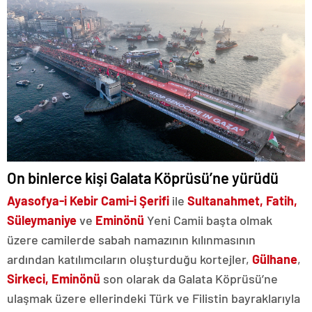
On binlerce kişi Galata Köprüsü’ne yürüdü
Ayasofya-i Kebir Cami-i Şerifi
ile
Sultanahmet, Fatih,
Süleymaniye
ve
Eminönü
Yeni Camii başta olmak
üzere camilerde sabah namazının kılınmasının
ardından katılımcıların oluşturduğu kortejler,
Gülhane
,
Sirkeci, Eminönü
son olarak da Galata Köprüsü’ne
ulaşmak üzere ellerindeki Türk ve Filistin bayraklarıyla