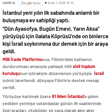
Ocak 1, 2025 19:14
ABONE OL
News
İstanbul yeni yılın ilk sabahında anlamlı bir
buluşmaya ev sahipliği yaptı.
“Dün Ayasofya, Bugün Emevi, Yarın Aksa”
yürüyüşü için Galata Köprüsü’nde on binlerce
kişi İsrail soykırımına dur demek için bir araya
geldi.
Milli İrade Platformu
nca, Filistin’deki katliamın
durdurulması amacıyla yaklaşık 400
sivil toplum
kuruluşu
nun iştirakiyle düzenlenen yürüyüşle
İsrail
zulmü lanetlendi, dünyaya Filistin’e destek mesajı
verildi.
Yürüyüşe katılmak üzere
81 ilden İstanbul
‘a giden
yediden yetmişe vatandaşlar günün ilk saatlerinde
özel araçları, otobüsler ve yaya olarak akın akın