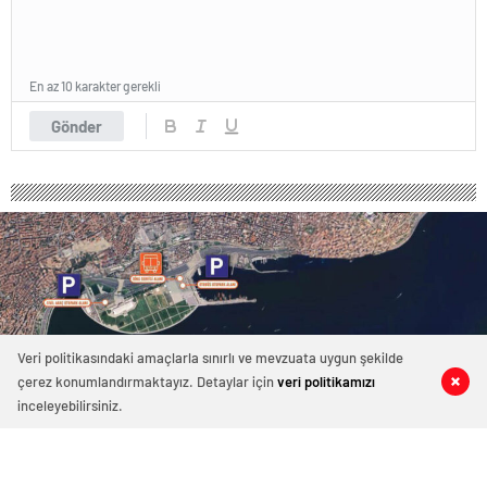
En az 10 karakter gerekli
Gönder
Veri politikasındaki amaçlarla sınırlı ve mevzuata uygun şekilde
çerez konumlandırmaktayız. Detaylar için
veri politikamızı
0
0
0
0
inceleyebilirsiniz.