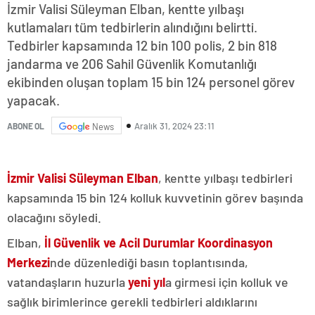
İzmir Valisi Süleyman Elban, kentte yılbaşı
kutlamaları tüm tedbirlerin alındığını belirtti.
Tedbirler kapsamında 12 bin 100 polis, 2 bin 818
jandarma ve 206 Sahil Güvenlik Komutanlığı
ekibinden oluşan toplam 15 bin 124 personel görev
yapacak.
Aralık 31, 2024 23:11
ABONE OL
News
İzmir Valisi
Süleyman Elban
, kentte yılbaşı tedbirleri
kapsamında 15 bin 124 kolluk kuvvetinin görev başında
olacağını söyledi.
Elban,
İl Güvenlik ve Acil Durumlar Koordinasyon
Merkezi
nde düzenlediği basın toplantısında,
vatandaşların huzurla
yeni yıl
a girmesi için kolluk ve
sağlık birimlerince gerekli tedbirleri aldıklarını