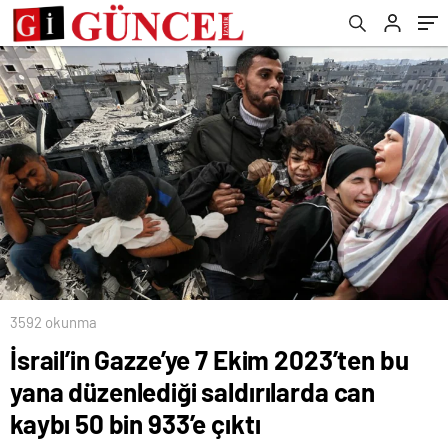
933’e çıktı
3592 okunma
İsrail’in Gazze’ye 7 Ekim 2023’ten bu
yana düzenlediği saldırılarda can
kaybı 50 bin 933’e çıktı