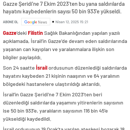
Gazze Şeridi'ne 7 Ekim 2023'ten bu yana saldırılarda
hayatını kaybedenlerin sayısı 50 bin 933'e yükseldi.
Nisan 12, 2025 15:21
ABONE OL
News
Gazze
‘deki
Filistin
Sağlık Bakanlığından yapılan yazılı
açıklamada, İsrail’in Gazze’de devam eden saldırılarında
yaşanan can kayıpları ve yaralanmalara ilişkin son
bilgiler paylaşıldı.
Son 24 saatte
İsrail
ordusunun düzenlediği saldırılarda
hayatını kaybeden 21 kişinin naaşının ve 64 yaralının
bölgedeki hastanelere ulaştırıldığı aktarıldı.
İsrail’in Gazze Şeridi’ne 7 Ekim 2023’ten beri
düzenlediği saldırılarda yaşamını yitirenlerin sayısının
ise 50 bin 933’e, yaralıların sayısının 116 bin 45’e
yükseldiği kaydedildi.
İsrail ordusunun 19 Ocak’ta varılan ateşkesi bozarak 18