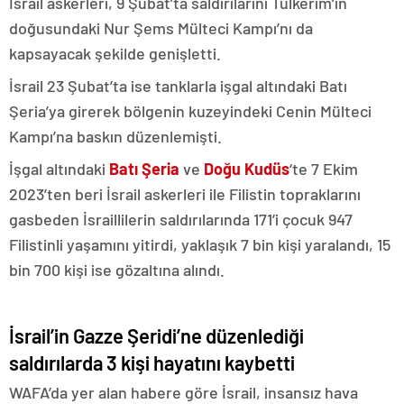
İsrail askerleri, 9 Şubat’ta saldırılarını Tulkerim’in
doğusundaki Nur Şems Mülteci Kampı’nı da
kapsayacak şekilde genişletti.
İsrail 23 Şubat’ta ise tanklarla işgal altındaki Batı
Şeria’ya girerek bölgenin kuzeyindeki Cenin Mülteci
Kampı’na baskın düzenlemişti.
İşgal altındaki
Batı Şeria
ve
Doğu Kudüs
‘te 7 Ekim
2023’ten beri İsrail askerleri ile Filistin topraklarını
gasbeden İsraillilerin saldırılarında 171’i çocuk 947
Filistinli yaşamını yitirdi, yaklaşık 7 bin kişi yaralandı, 15
bin 700 kişi ise gözaltına alındı.
İsrail’in Gazze Şeridi’ne düzenlediği
saldırılarda 3 kişi hayatını kaybetti
WAFA’da yer alan habere göre İsrail, insansız hava