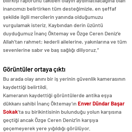
bilirkişi raporunu takiben olayın aydınlatılacağına olan
inancımızı belirtirken tüm desteğimizle, en şeffaf
şekilde ilgili mercilerin yanında olduğumuzu
vurgulamak isteriz. Kaybından derin üzüntü
duyduğumuz İnanç Öktemay ve Özge Ceren Deniz’e
Allah’tan rahmet; kederli ailelerine, yakınlarına ve tüm
sevenlerine sabır ve baş sağlığı diliyoruz.”
Görüntüler ortaya çıktı
Bu arada olay anını bir iş yerinin güvenlik kamerasının
kaydettiği belirtildi.
Kameranın kaydettiği görüntülerde antika eşya
dükkanı sahibi İnanç Öktemay’ın
Enver Dündar Başar
Sokak
‘ta su birikintisinin bulunduğu yolun karşısına
geçtiği ancak Özge Ceren Deniz’in karşıya
geçemeyerek yere yığıldığı görülüyor.