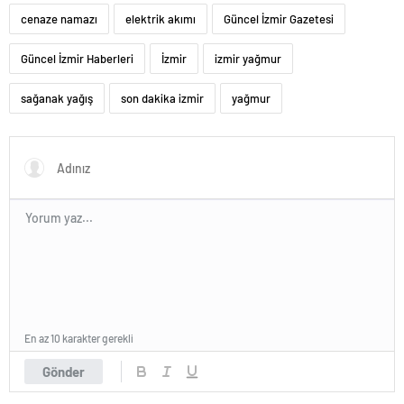
cenaze namazı
elektrik akımı
Güncel İzmir Gazetesi
Güncel İzmir Haberleri
İzmir
izmir yağmur
sağanak yağış
son dakika izmir
yağmur
En az 10 karakter gerekli
Gönder