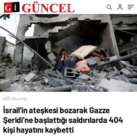
kaybetti
423 okunma
İsrail’in ateşkesi bozarak Gazze
Şeridi’ne başlattığı saldırılarda 404
kişi hayatını kaybetti