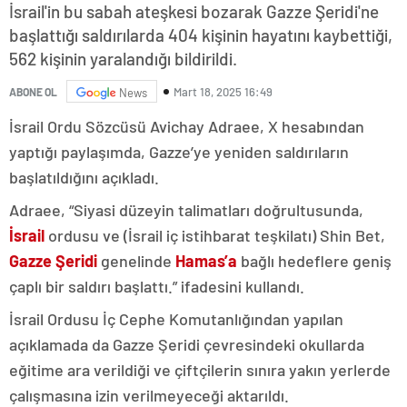
İsrail'in bu sabah ateşkesi bozarak Gazze Şeridi'ne
başlattığı saldırılarda 404 kişinin hayatını kaybettiği,
562 kişinin yaralandığı bildirildi.
Mart 18, 2025 16:49
ABONE OL
News
İsrail Ordu Sözcüsü Avichay Adraee, X hesabından
yaptığı paylaşımda, Gazze’ye yeniden saldırıların
başlatıldığını açıkladı.
Adraee, “Siyasi düzeyin talimatları doğrultusunda,
İsrail
ordusu ve (İsrail iç istihbarat teşkilatı) Shin Bet,
Gazze Şeridi
genelinde
Hamas’a
bağlı hedeflere geniş
çaplı bir saldırı başlattı.” ifadesini kullandı.
İsrail Ordusu İç Cephe Komutanlığından yapılan
açıklamada da Gazze Şeridi çevresindeki okullarda
eğitime ara verildiği ve çiftçilerin sınıra yakın yerlerde
çalışmasına izin verilmeyeceği aktarıldı.