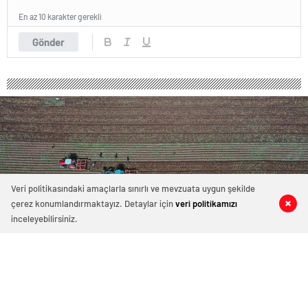
En az 10 karakter gerekli
Gönder
Veri politikasındaki amaçlarla sınırlı ve mevzuata uygun şekilde
çerez konumlandırmaktayız. Detaylar için
veri politikamızı
0
0
0
0
inceleyebilirsiniz.
666 okunma