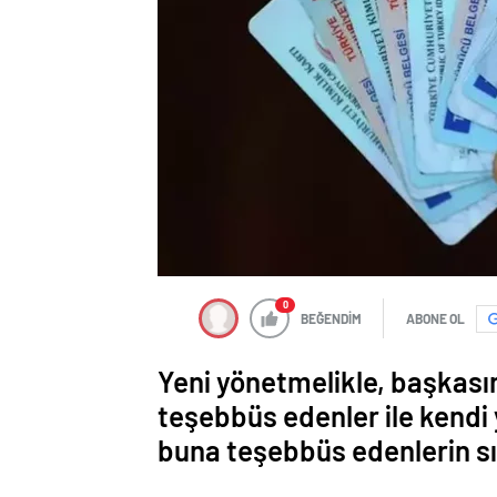
0
BEĞENDİM
ABONE OL
Yeni yönetmelikle, başkasın
teşebbüs edenler ile kendi
buna teşebbüs edenlerin sın