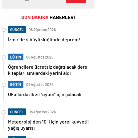
SON DAKİKA
HABERLERİ
GÜNCEL
08 Ağustos 2026
İzmir’de 4 büyüklüğünde deprem!
EĞİTİM
08 Ağustos 2026
Öğrencilere ücretsiz dağıtılacak ders
kitapları sıralardaki yerini aldı
EĞİTİM
08 Ağustos 2026
Okullarda ilk zil “uyum” için çalacak
GÜNCEL
08 Ağustos 2026
Meteorolojiden 10 il için yerel kuvvetli
yağış uyarısı