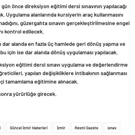
gün önce direksiyon eğitimi dersi sınavının yapılacağı
k. Uygulama alanlarında kursiyerin araç kullanmasını
nmadığını, güzergahta sınavın gerçekleştirilmesine engel
ı kontrol edilecek.
çin dar alanda en fazla üç hamlede geri dönüş yapma ve
ubu için ise dar alanda dönüş uygulaması yapılacak.
ksiyon eğitimi dersi sınavı uygulama ve değerlendirme
reticileri, yapılan değişikliklere intibakının sağlanması
 içi tamamlama eğitimine alınacak.
 sonra yürürlüğe girecek.
i
Güncel İzmir Haberleri
İzmir
Resmi Gazete
sınav