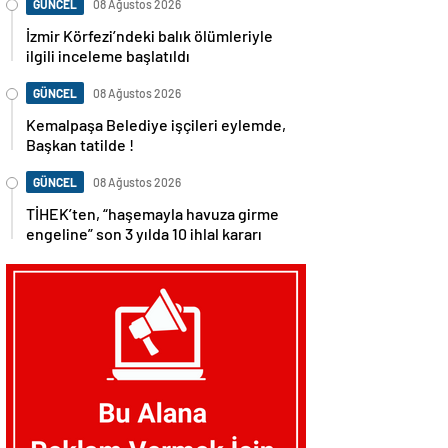
GÜNCEL
08 Ağustos 2026
İzmir Körfezi’ndeki balık ölümleriyle
ilgili inceleme başlatıldı
GÜNCEL
08 Ağustos 2026
Kemalpaşa Belediye işçileri eylemde,
Başkan tatilde !
GÜNCEL
08 Ağustos 2026
TİHEK’ten, “haşemayla havuza girme
engeline” son 3 yılda 10 ihlal kararı