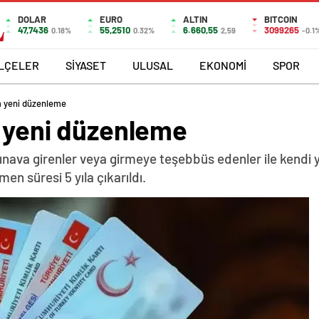
DOLAR
EURO
ALTIN
BITCOIN
47,7436
55,2510
6.660,55
3099265
0.18%
0.32%
2,59
-0.1
İLÇELER
SİYASET
ULUSAL
EKONOMİ
SPOR
na yeni düzenleme
a yeni düzenleme
sınava girenler veya girmeye teşebbüs edenler ile kendi
n süresi 5 yıla çıkarıldı.