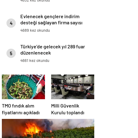
4832 kez okundu
Evlenecek gençlere indirim
desteği sağlayan firma sayısı
4
artıyor
4689 kez okundu
Türkiye’de gelecek yıl 289 fuar
düzenlenecek
5
4661 kez okundu
TMO fındık alım
Milli Güvenlik
fiyatlarını açıkladı
Kurulu toplandı