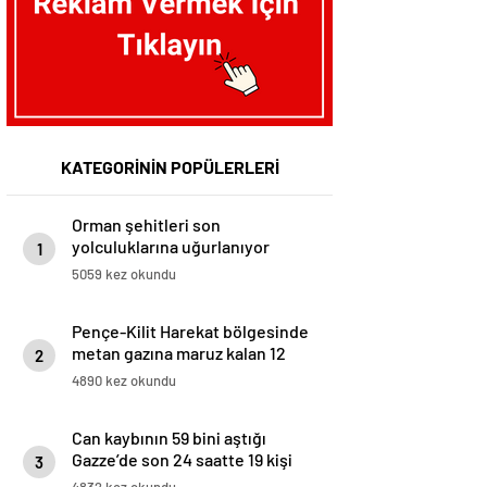
KATEGORİNİN POPÜLERLERİ
Orman şehitleri son
yolculuklarına uğurlanıyor
1
5059 kez okundu
Pençe-Kilit Harekat bölgesinde
metan gazına maruz kalan 12
2
asker şehit oldu
4890 kez okundu
Can kaybının 59 bini aştığı
Gazze’de son 24 saatte 19 kişi
3
açlıktan hayatını kaybetti