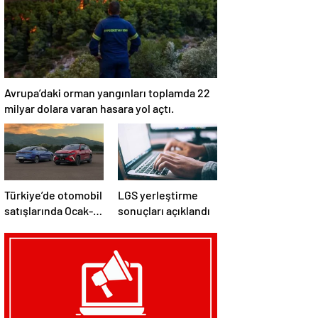
Avrupa’daki orman yangınları toplamda 22
milyar dolara varan hasara yol açtı.
Türkiye’de otomobil
LGS yerleştirme
satışlarında Ocak-
sonuçları açıklandı
Temmuz
döneminde
elektrikli ve hibrit
araçlar öne çıktı.