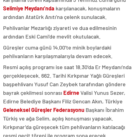
Selimiye Meydanı’nda
karşılanacak, konuşmaların
ardından Atatürk Anıtı’na çelenk sunulacak.
Pehlivanlar Mezarlığı ziyareti ve dua edilmesinin
ardından Eski Cami’de mevlit okutulacak.
Güreşler cuma günü 14.00’te minik boylardaki
pehlivanların karşılaşmalarıyla devam edecek.
Resmi açılış programı ise saat 18.30’da Er Meydanı’nda
gerçekleşecek. 662. Tarihi Kırkpınar Yağlı Güreşleri
başpehlivanı Yusuf Can Zeybek tarafından göndere
bayrak çekilmesi sonrası
Edirne
Valisi Yunus Sezer,
Edirne Belediye Başkanı Filiz Gencan Akın, Türkiye
Geleneksel Güreşler Federasyonu
Başkanı İbrahim
Türkiş ve ağa Selim, açılış konuşması yapacak.
Kırkpınar’da güreşecek tüm pehlivanların katılacağı
resmi geçit töreni ile program sona erecek.