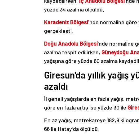
kaydedilirken,
İç Anadolu Bölgesi
‘nde 
yüzde 34 azalma ölçüldü.
Karadeniz Bölgesi’
nde normaline göre y
gerçekleşti.
Doğu Anadolu Bölgesi
‘nde normaline g
azalma tespit edilirken,
Güneydoğu Ana
yağışına göre yüzde 60 azalma kaydedil
Giresun’da yıllık yağış 
azaldı
İl geneli yağışlarda en fazla yağış, met
göre en fazla artış ise yüzde 30 ile
Gire
En az yağış, metrekareye 182,8 kilogra
66 ile Hatay’da ölçüldü.