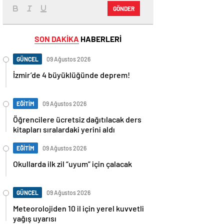
GÖNDER
SON DAKİKA
HABERLERİ
GÜNCEL
09 Ağustos 2026
İzmir’de 4 büyüklüğünde deprem!
EĞİTİM
09 Ağustos 2026
Öğrencilere ücretsiz dağıtılacak ders
kitapları sıralardaki yerini aldı
EĞİTİM
09 Ağustos 2026
Okullarda ilk zil “uyum” için çalacak
GÜNCEL
09 Ağustos 2026
Meteorolojiden 10 il için yerel kuvvetli
yağış uyarısı