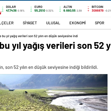
DOLAR
EURO
ALTIN
BITCOIN
47,7436
55,2510
6.660,55
3096879
0.18%
0.32%
2,59
-0.2
İLÇELER
SİYASET
ULUSAL
EKONOMİ
SPOR
 bu yıl yağış verileri son 52 yılın en düşük seviyesine indi
u yıl yağış verileri son 52 
n, son 52 yılın en düşük seviyesine indiği bildirildi.