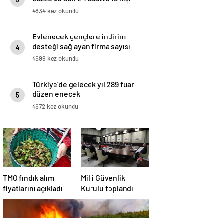
açlıktan hayatını kaybetti
4834 kez okundu
Evlenecek gençlere indirim
desteği sağlayan firma sayısı
4
artıyor
4699 kez okundu
Türkiye’de gelecek yıl 289 fuar
düzenlenecek
5
4672 kez okundu
TMO fındık alım
Milli Güvenlik
fiyatlarını açıkladı
Kurulu toplandı