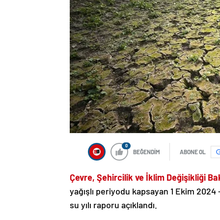
0
BEĞENDİM
ABONE OL
Çevre, Şehircilik ve İklim Değişikliği Ba
yağışlı periyodu kapsayan 1 Ekim 2024 
su yılı raporu açıklandı.