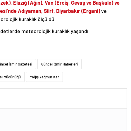
zek), Elazığ (Ağın), Van (Erciş, Gevaş ve Başkale) ve
si’nde Adıyaman, Siirt, Diyarbakır (Ergani)
ve
rolojik kuraklık ölçüldü.
detlerde meteorolojik kuraklık yaşandı.
ncel İzmir Gazetesi
Güncel İzmir Haberleri
el Müdürlüğü
Yağış Yağmur Kar