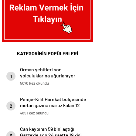
KATEGORİNİN POPÜLERLERİ
Orman şehitleri son
yolculuklarına uğurlanıyor
1
5070 kez okundu
Pençe-Kilit Harekat bölgesinde
metan gazına maruz kalan 12
2
asker şehit oldu
4891 kez okundu
Can kaybının 59 bini aştığı
Gazze’de son 24 saatte 19 kişi
3