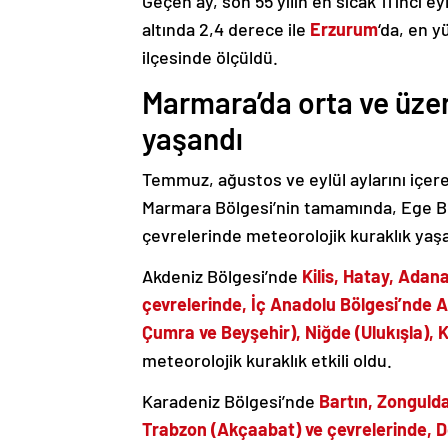
Geçen ay, son 55 yılın en sıcak 11’inci ey
altında 2,4 derece ile
Erzurum
‘da, en y
ilçesinde ölçüldü.
Marmara’da orta ve üzer
yaşandı
Temmuz, ağustos ve eylül aylarını içer
Marmara Bölgesi’nin tamamında, Ege B
çevrelerinde meteorolojik kuraklık yaş
Akdeniz Bölgesi’nde
Kilis, Hatay, Adana
çevrelerinde, İç Anadolu Bölgesi’nde Ak
Çumra ve Beyşehir), Niğde (Ulukışla), 
meteorolojik kuraklık etkili oldu.
Karadeniz Bölgesi’nde
Bartın, Zonguld
Trabzon (Akçaabat) ve çevrelerinde, D