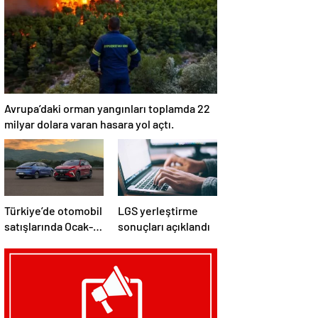
Avrupa’daki orman yangınları toplamda 22
milyar dolara varan hasara yol açtı.
Türkiye’de otomobil
LGS yerleştirme
satışlarında Ocak-
sonuçları açıklandı
Temmuz
döneminde
elektrikli ve hibrit
araçlar öne çıktı.