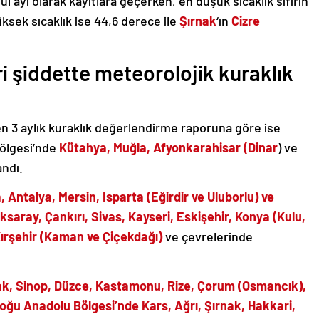
lül ayı olarak kayıtlara geçerken, en düşük sıcaklık sıfırın
üksek sıcaklık ise 44,6 derece ile
Şırnak
‘ın
Cizre
i şiddette meteorolojik kuraklık
en 3 aylık kuraklık değerlendirme raporuna göre ise
ölgesi’nde
Kütahya, Muğla, Afyonkarahisar (Dinar
) ve
andı.
, Antalya, Mersin, Isparta (Eğirdir ve Uluborlu) ve
saray, Çankırı, Sivas, Kayseri, Eskişehir, Konya (Kulu,
Kırşehir (Kaman ve Çiçekdağı)
ve çevrelerinde
ak, Sinop, Düzce, Kastamonu, Rize, Çorum (Osmancık),
oğu Anadolu Bölgesi’nde Kars, Ağrı, Şırnak, Hakkari,