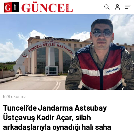
saha maçından sonra fenalaştı.
528 okunma
Tunceli’de Jandarma Astsubay
Üstçavuş Kadir Açar, silah
arkadaşlarıyla oynadığı halı saha