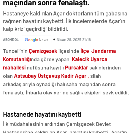
maçından sonra fenalaştı.
Hastaneye kaldırılan Açar doktorların tüm çabasına
rağmen hayatını kaybetti. İlk incelemelerde Açar'ın
kalp krizi geçirdiği bildirildi.
Nisan 29, 2025 21:18
ABONE OL
News
Tunceli’nin
Çemizgezek
ilçesinde
İlçe Jandarma
Komutanlığı
nda görev yapan
Kalecik
Uyarca
mahallesi
nufüsuna kayıtlı
Pursaklar
sakinlerinden
olan
Astsubay Üstçavuş Kadir Açar ,
silah
arkadaşlarıyla oynadığı halı saha maçından sonra
fenalaştı. İhbarla olay yerine sağlık ekipleri sevk edildi.
Hastanede hayatını kaybetti
İlk müdahalesinin ardından Çemişgezek Devlet
Hastanesi’ne kaldırılan Açar, hayatını kaybetti. Açar’ın