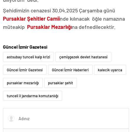
Şehidimizin cenazesi 30.04.2025 Çarşamba günü
Pursaklar Şehitler Camii
nde kılınacak öğle namazına
müteakip
Pursaklar Mezarlığı
na defnedilecektir.
Güncel İzmir Gazetesi
astsubay tunceli kalp krizi
çemişgezek devlet hastanesi
Güncel İzmir Gazetesi
Güncel İzmir Haberleri
kalecik uyarca
pursaklar mezarlığı
pursaklar şehit
tunceli il jandarma komutanlığı