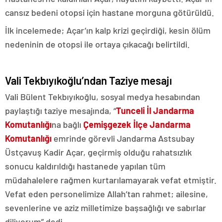
cansız bedeni otopsi için hastane morguna götürüldü.
İlk incelemede; Açar’ın kalp krizi geçirdiği, kesin ölüm
nedeninin de otopsi ile ortaya çıkacağı belirtildi.
Vali Tekbıyıkoğlu’ndan Taziye mesajı
Vali Bülent Tekbıyıkoğlu, sosyal medya hesabından
paylaştığı taziye mesajında, “
Tunceli İl Jandarma
Komutanlığı
na bağlı
Çemişgezek İlçe Jandarma
Komutanlığı
emrinde görevli Jandarma Astsubay
Üstçavuş Kadir Açar, geçirmiş olduğu rahatsızlık
sonucu kaldırıldığı hastanede yapılan tüm
müdahalelere rağmen kurtarılamayarak vefat etmiştir.
Vefat eden personelimize Allah’tan rahmet; ailesine,
sevenlerine ve aziz milletimize başsağlığı ve sabırlar
diliyorum” dedi.