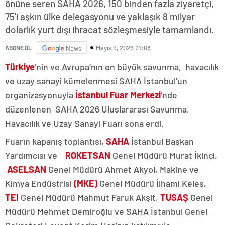
önüne seren SAHA 2026, 150 binden fazla ziyaretçi,
75'i aşkın ülke delegasyonu ve yaklaşık 8 milyar
dolarlık yurt dışı ihracat sözleşmesiyle tamamlandı.
Mayıs 9, 2026 21:08
ABONE OL
News
Türkiye
‘nin ve Avrupa’nın en büyük savunma, havacılık
ve uzay sanayi kümelenmesi SAHA İstanbul’un
organizasyonuyla
İstanbul Fuar Merkezi
‘nde
düzenlenen SAHA 2026 Uluslararası Savunma,
Havacılık ve Uzay Sanayi Fuarı sona erdi.
Fuarın kapanış toplantısı,
SAHA
İstanbul Başkan
Yardımcısı ve
ROKETSAN
Genel Müdürü Murat İkinci,
ASELSAN
Genel Müdürü Ahmet Akyol, Makine ve
Kimya Endüstrisi
(MKE)
Genel Müdürü İlhami Keleş,
TEI
Genel Müdürü Mahmut Faruk Akşit,
TUSAŞ
Genel
Müdürü Mehmet Demiroğlu ve SAHA İstanbul Genel