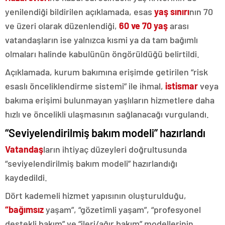
yenilendiği bildirilen açıklamada, esas
yaş sınırı
nın 70
ve üzeri olarak düzenlendiği,
60 ve 70 yaş
arası
vatandaşların ise yalnızca kısmi ya da tam bağımlı
olmaları halinde kabulünün öngörüldüğü belirtildi.
Açıklamada, kurum bakımına erişimde getirilen “risk
esaslı önceliklendirme sistemi” ile ihmal,
istismar
veya
bakıma erişimi bulunmayan yaşlıların hizmetlere daha
hızlı ve öncelikli ulaşmasının sağlanacağı vurgulandı.
“Seviyelendirilmiş bakım modeli” hazırlandı
Vatandaş
ların ihtiyaç düzeyleri doğrultusunda
“seviyelendirilmiş bakım modeli” hazırlandığı
kaydedildi.
Dört kademeli hizmet yapısının oluşturulduğu,
“bağımsız
yaşam”, “gözetimli yaşam”, “profesyonel
destekli bakım” ve “ileri/ağır bakım” modellerinin