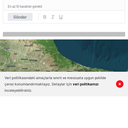
En az 10 karakter gerekli
Gönder
Veri politikasındaki amaçlarla sınırlı ve mevzuata uygun şekilde
çerez konumlandırmaktayız. Detaylar için
veri politikamızı
0
0
0
0
inceleyebilirsiniz.
1426 okunma