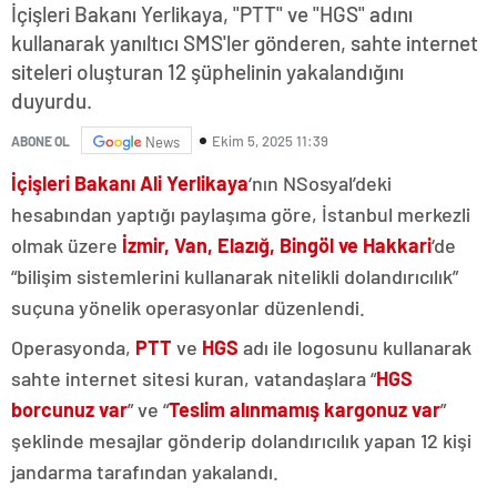
İçişleri Bakanı Yerlikaya, "PTT" ve "HGS" adını
kullanarak yanıltıcı SMS'ler gönderen, sahte internet
siteleri oluşturan 12 şüphelinin yakalandığını
duyurdu.
Ekim 5, 2025 11:39
ABONE OL
News
İçişleri Bakanı Ali Yerlikaya
‘nın NSosyal’deki
hesabından yaptığı paylaşıma göre, İstanbul merkezli
olmak üzere
İzmir, Van, Elazığ, Bingöl ve Hakkari
‘de
“bilişim sistemlerini kullanarak nitelikli dolandırıcılık”
suçuna yönelik operasyonlar düzenlendi.
Operasyonda,
PTT
ve
HGS
adı ile logosunu kullanarak
sahte internet sitesi kuran, vatandaşlara “
HGS
borcunuz var
” ve “
Teslim alınmamış kargonuz var
”
şeklinde mesajlar gönderip dolandırıcılık yapan 12 kişi
jandarma tarafından yakalandı.