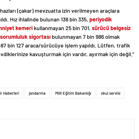
 cihazları (çakar) mevzuatta izin verilmeyen araçlara
dı. Hız ihlalinde bulunan 138 bin 335,
periyodik
niyet kemeri
kullanmayan 25 bin 701,
sürücü belgesiz
 sorumluluk sigortası
bulunmayan 7 bin 986 olmak
487 bin 127 araca/sürücüye işlem yapıldı. Lütfen, trafik
evdiklerinize kavuşturmak için vardır, ayırmak için değil.”
r Haberleri
jandarma
Milli Eğitim Bakanlığı
okul servisi