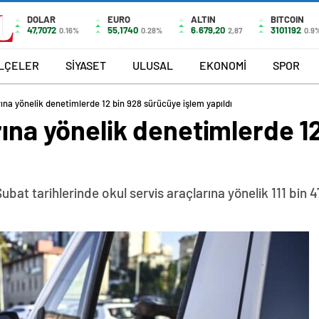
DOLAR
EURO
ALTIN
BITCOIN
47,7072
55,1740
6.679,20
3101192
0.16%
0.28%
2,87
0.9
İLÇELER
SİYASET
ULUSAL
EKONOMİ
SPOR
rına yönelik denetimlerde 12 bin 928 sürücüye işlem yapıldı
rına yönelik denetimlerde 1
Şubat tarihlerinde okul servis araçlarına yönelik 111 bin 