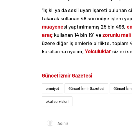
“Işıklı ya da sesli uyarı işareti bulunan
takarak kullanan 48 sürücüye işlem yapıl
muayene
si yaptırılmamış 25 bin 496,
em
araç
kullanan 14 bin 191 ve
zorunlu mali
üzere diğer işlemlerle birlikte, toplam 
kurallarına uyalım.
Yolculuklar
sizleri s
Güncel İzmir Gazetesi
emniyet
Güncel İzmir Gazetesi
Güncel İzmi
okul servisleri