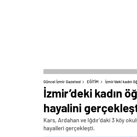
Güncel İzmir Gazetesi
EĞİTİM
İzmir’deki kadın ö
İzmir’deki kadın ö
hayalini gerçekleşt
Kars, Ardahan ve Iğdır'daki 3 köy okul
hayalleri gerçekleşti.