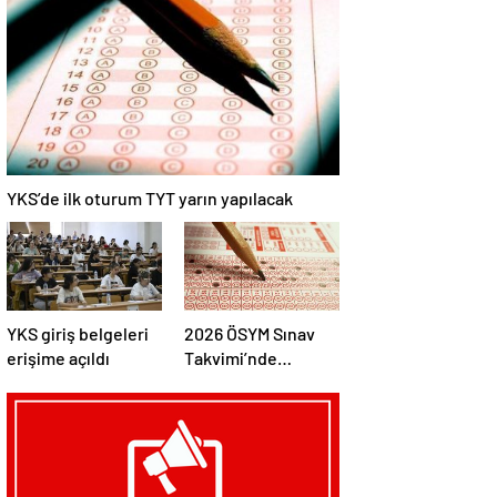
YKS’de ilk oturum TYT yarın yapılacak
YKS giriş belgeleri
2026 ÖSYM Sınav
erişime açıldı
Takvimi’nde
güncelleme yapıldı