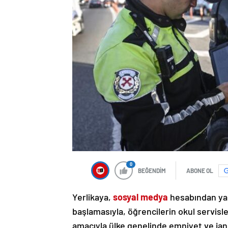
0
BEĞENDİM
ABONE OL
Yerlikaya,
sosyal medya
hesabından yapt
başlamasıyla, öğrencilerin okul servis
amacıyla ülke genelinde emniyet ve janda