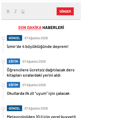
GÖNDER
SON DAKİKA
HABERLERİ
GÜNCEL
07 Ağustos 2026
İzmir’de 4 büyüklüğünde deprem!
EĞİTİM
07 Ağustos 2026
Öğrencilere ücretsiz dağıtılacak ders
kitapları sıralardaki yerini aldı
EĞİTİM
07 Ağustos 2026
Okullarda ilk zil “uyum” için çalacak
GÜNCEL
07 Ağustos 2026
Meteorolojiden 10 il için yerel kuvvetli