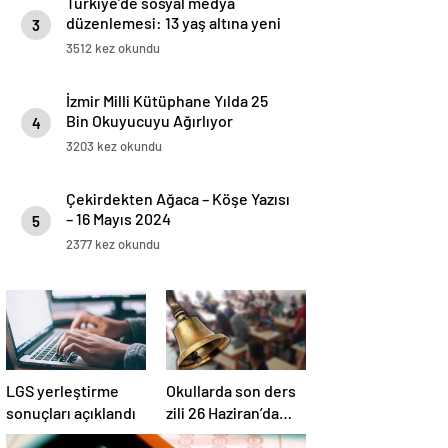
Türkiye’de sosyal medya
düzenlemesi: 13 yaş altına yeni
3
yasak geliyor
3512 kez okundu
İzmir Milli Kütüphane Yılda 25
Bin Okuyucuyu Ağırlıyor
4
3203 kez okundu
Çekirdekten Ağaca – Köşe Yazısı
– 16 Mayıs 2024
5
2377 kez okundu
LGS yerleştirme
Okullarda son ders
sonuçları açıklandı
zili 26 Haziran’da
çalacak