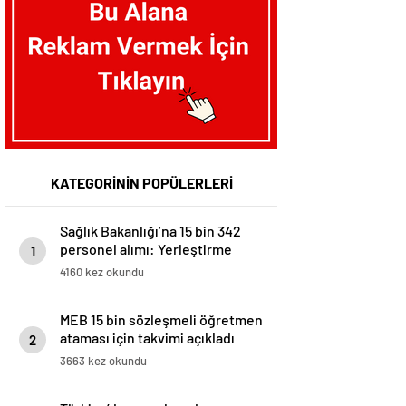
KATEGORİNİN POPÜLERLERİ
Sağlık Bakanlığı’na 15 bin 342
personel alımı: Yerleştirme
1
sonuçları açıklandı
4160 kez okundu
MEB 15 bin sözleşmeli öğretmen
ataması için takvimi açıkladı
2
3663 kez okundu