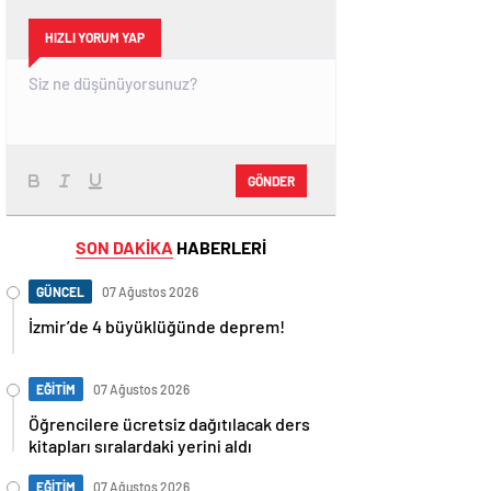
HIZLI YORUM YAP
GÖNDER
SON DAKİKA
HABERLERİ
GÜNCEL
07 Ağustos 2026
İzmir’de 4 büyüklüğünde deprem!
EĞİTİM
07 Ağustos 2026
Öğrencilere ücretsiz dağıtılacak ders
kitapları sıralardaki yerini aldı
EĞİTİM
07 Ağustos 2026