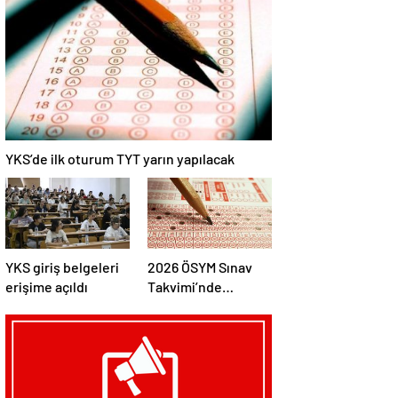
YKS’de ilk oturum TYT yarın yapılacak
YKS giriş belgeleri
2026 ÖSYM Sınav
erişime açıldı
Takvimi’nde
güncelleme yapıldı