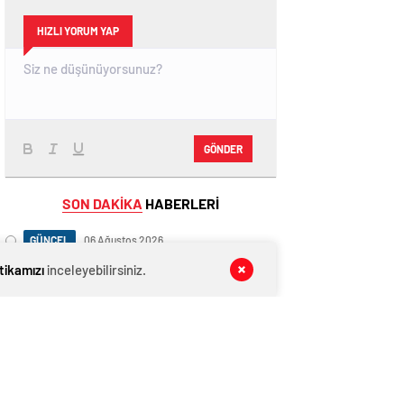
HIZLI YORUM YAP
GÖNDER
SON DAKİKA
HABERLERİ
GÜNCEL
06 Ağustos 2026
İzmir’de 4 büyüklüğünde deprem!
itikamızı
inceleyebilirsiniz.
EĞİTİM
06 Ağustos 2026
Öğrencilere ücretsiz dağıtılacak ders
kitapları sıralardaki yerini aldı
EĞİTİM
06 Ağustos 2026