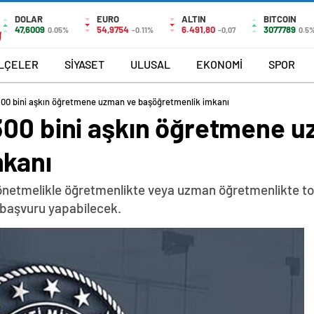
DOLAR
EURO
ALTIN
BITCOIN
47,6009
54,9754
6.491,80
3077789
0.05%
-0.11%
-0,07
0.5
İLÇELER
SİYASET
ULUSAL
EKONOMİ
SPOR
300 bini aşkın öğretmene uzman ve başöğretmenlik imkanı
300 bini aşkın öğretmene 
mkanı
etmelikle öğretmenlikte veya uzman öğretmenlikte top
 başvuru yapabilecek.