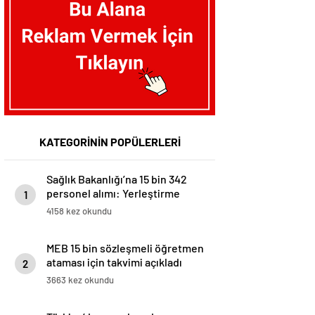
KATEGORİNİN POPÜLERLERİ
Sağlık Bakanlığı’na 15 bin 342
personel alımı: Yerleştirme
1
sonuçları açıklandı
4158 kez okundu
MEB 15 bin sözleşmeli öğretmen
ataması için takvimi açıkladı
2
3663 kez okundu