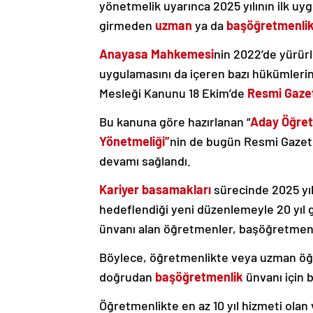
yönetmelik uyarınca 2025 yılının ilk u
girmeden
uzman
ya da
başöğretmenli
Anayasa Mahkemesi
nin 2022’de yürür
uygulamasını da içeren bazı hükümlerin
Mesleği Kanunu 18 Ekim’de
Resmi Gaze
Bu kanuna göre hazırlanan “
Aday Öğret
Yönetmeliği”
nin de bugün Resmi Gazet
devamı sağlandı.
Kariyer basamakları
sürecinde 2025 yılı
hedeflendiği yeni düzenlemeyle 20 yıl
ünvanı alan öğretmenler, başöğretmen 
⁠Böylece, öğretmenlikte veya uzman öğ
doğrudan
başöğretmenlik
ünvanı için 
Öğretmenlikte en az 10 yıl hizmeti olan