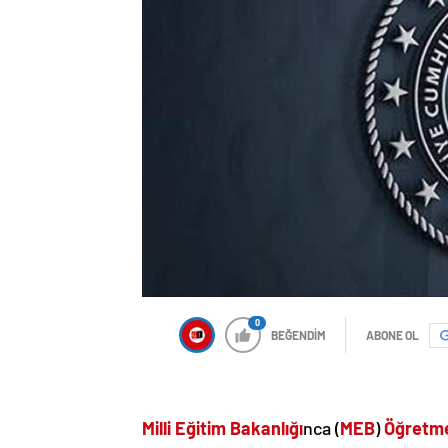
0
BEĞENDİM
ABONE OL
Milli Eğitim Bakanlığı
nca (
MEB
)
Öğretme