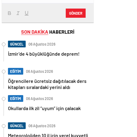
GÖNDER
SON DAKİKA
HABERLERİ
GÜNCEL
06 Ağustos 2026
İzmir’de 4 büyüklüğünde deprem!
EĞİTİM
06 Ağustos 2026
Öğrencilere ücretsiz dağıtılacak ders
kitapları sıralardaki yerini aldı
EĞİTİM
06 Ağustos 2026
Okullarda ilk zil “uyum” için çalacak
GÜNCEL
06 Ağustos 2026
Meteorolojiden 10 il için yerel kuvvetli