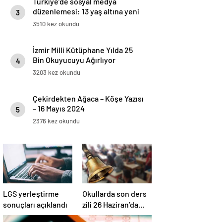
Türkiye’de sosyal medya
düzenlemesi: 13 yaş altına yeni
3
yasak geliyor
3510 kez okundu
İzmir Milli Kütüphane Yılda 25
Bin Okuyucuyu Ağırlıyor
4
3203 kez okundu
Çekirdekten Ağaca – Köşe Yazısı
– 16 Mayıs 2024
5
2376 kez okundu
LGS yerleştirme
Okullarda son ders
sonuçları açıklandı
zili 26 Haziran’da
çalacak