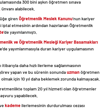
ygulamasında 300 bini aşkın öğretmen sınava
k
ünvanı alabilecek.
lüğe giren
Öğretmenlik Meslek Kanunu
‘nun kariyer
i iptal etmesinin ardından hazırlanan Öğretmenlik
te
‘de yayımlanmıştı.
menlik ve Öğretmenlik Mesleği Kariyer Basamakları
e’de yayımlanmasıyla duran kariyer uygulamasının
 itibarıyla daha hızlı ilerleme sağlanmasının
 görev yapan ve bu sürenin sonunda
uzman
öğretmen
olmak için 10 yıl daha beklemek zorunda kalmayacak.
retmenlikte toplam 20 yıl hizmeti olan öğretmenler
başvuru yapabilecek.
 ve
kademe
ilerlemesinin durdurulması cezası