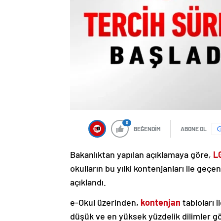
0
BEĞENDİM
ABONE OL
Bakanlıktan yapılan açıklamaya göre,
L
okulların bu yılki kontenjanları ile geçe
açıklandı.
e-Okul üzerinden,
kontenjan
tabloları 
düşük ve en yüksek yüzdelik dilimler g