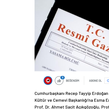
0
BEĞENDİM
ABONE OL
Cumhurbaşkanı Recep Tayyip Erdoğan im
Kültür ve Cemevi Başkanlığı’na Esma Er
Prof. Dr. Ahmet Sacit Açıkgözoğlu, Prof