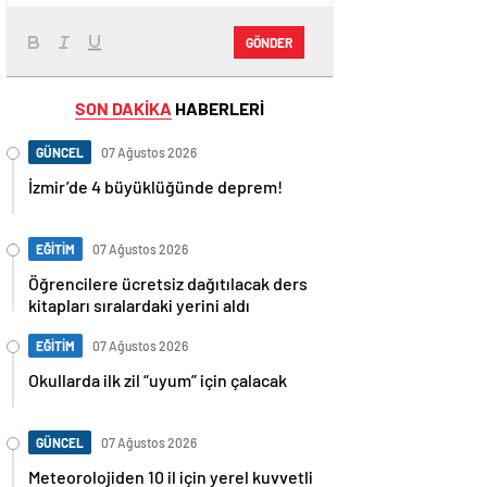
GÖNDER
SON DAKİKA
HABERLERİ
GÜNCEL
07 Ağustos 2026
İzmir’de 4 büyüklüğünde deprem!
EĞİTİM
07 Ağustos 2026
Öğrencilere ücretsiz dağıtılacak ders
kitapları sıralardaki yerini aldı
EĞİTİM
07 Ağustos 2026
Okullarda ilk zil “uyum” için çalacak
GÜNCEL
07 Ağustos 2026
Meteorolojiden 10 il için yerel kuvvetli