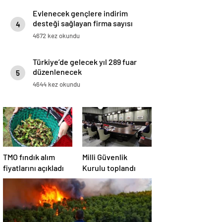
Evlenecek gençlere indirim
desteği sağlayan firma sayısı
4
artıyor
4672 kez okundu
Türkiye’de gelecek yıl 289 fuar
düzenlenecek
5
4644 kez okundu
TMO fındık alım
Milli Güvenlik
fiyatlarını açıkladı
Kurulu toplandı