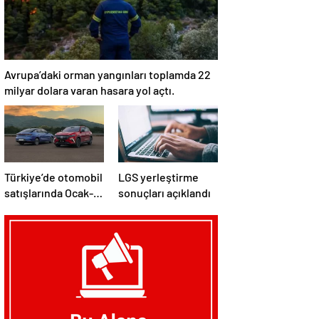
Avrupa’daki orman yangınları toplamda 22
milyar dolara varan hasara yol açtı.
Türkiye’de otomobil
LGS yerleştirme
satışlarında Ocak-
sonuçları açıklandı
Temmuz
döneminde
elektrikli ve hibrit
araçlar öne çıktı.