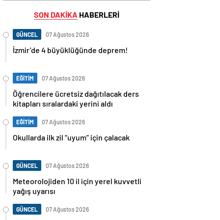
SON DAKİKA
HABERLERİ
GÜNCEL
07 Ağustos 2026
İzmir’de 4 büyüklüğünde deprem!
EĞİTİM
07 Ağustos 2026
Öğrencilere ücretsiz dağıtılacak ders
kitapları sıralardaki yerini aldı
EĞİTİM
07 Ağustos 2026
Okullarda ilk zil “uyum” için çalacak
GÜNCEL
07 Ağustos 2026
Meteorolojiden 10 il için yerel kuvvetli
yağış uyarısı
GÜNCEL
07 Ağustos 2026