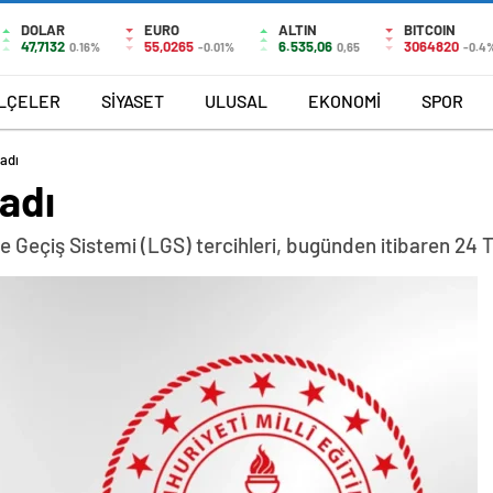
DOLAR
EURO
ALTIN
BITCOIN
47,7132
55,0265
6.535,06
3064820
0.16%
-0.01%
0,65
-0.4
İLÇELER
SİYASET
ULUSAL
EKONOMİ
SPOR
ladı
ladı
ere Geçiş Sistemi (LGS) tercihleri, bugünden itibaren 2