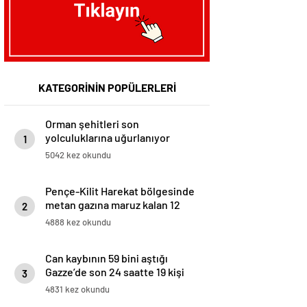
KATEGORİNİN POPÜLERLERİ
Orman şehitleri son
yolculuklarına uğurlanıyor
1
5042 kez okundu
Pençe-Kilit Harekat bölgesinde
metan gazına maruz kalan 12
2
asker şehit oldu
4888 kez okundu
Can kaybının 59 bini aştığı
Gazze’de son 24 saatte 19 kişi
3
açlıktan hayatını kaybetti
4831 kez okundu