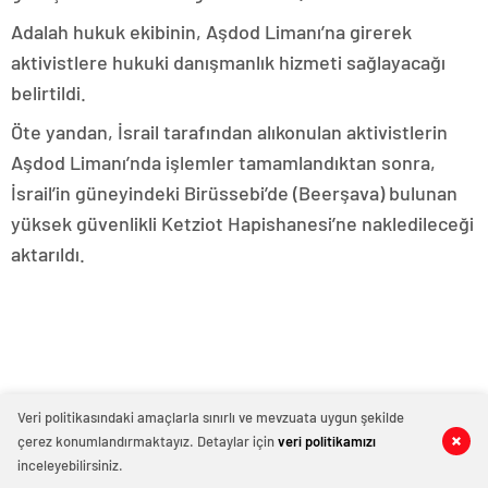
Adalah hukuk ekibinin, Aşdod Limanı’na girerek
aktivistlere hukuki danışmanlık hizmeti sağlayacağı
belirtildi.
Öte yandan, İsrail tarafından alıkonulan aktivistlerin
Aşdod Limanı’nda işlemler tamamlandıktan sonra,
İsrail’in güneyindeki Birüssebi’de (Beerşava) bulunan
yüksek güvenlikli Ketziot Hapishanesi’ne nakledileceği
aktarıldı.
Veri politikasındaki amaçlarla sınırlı ve mevzuata uygun şekilde
çerez konumlandırmaktayız. Detaylar için
veri politikamızı
0
0
inceleyebilirsiniz.