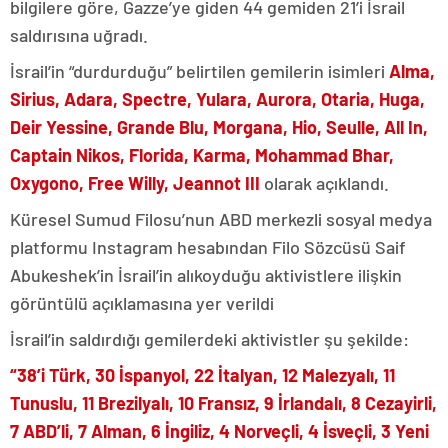
bilgilere göre, Gazze’ye giden 44 gemiden 21’i İsrail
saldırısına uğradı.
İsrail’in “durdurduğu” belirtilen gemilerin isimleri
Alma,
Sirius, Adara, Spectre, Yulara, Aurora, Otaria, Huga,
Deir Yessine, Grande Blu, Morgana, Hio, Seulle, All In,
Captain Nikos, Florida, Karma, Mohammad Bhar,
Oxygono, Free Willy, Jeannot III
olarak açıklandı.
Küresel Sumud Filosu’nun ABD merkezli sosyal medya
platformu Instagram hesabından Filo Sözcüsü Saif
Abukeshek’in İsrail’in alıkoyduğu aktivistlere ilişkin
görüntülü açıklamasına yer verildi
İsrail’in saldırdığı gemilerdeki aktivistler şu şekilde:
“38’i Türk, 30 İspanyol, 22 İtalyan, 12 Malezyalı, 11
Tunuslu, 11 Brezilyalı, 10 Fransız, 9 İrlandalı, 8 Cezayirli,
7 ABD’li, 7 Alman, 6 İngiliz, 4 Norveçli, 4 İsveçli, 3 Yeni