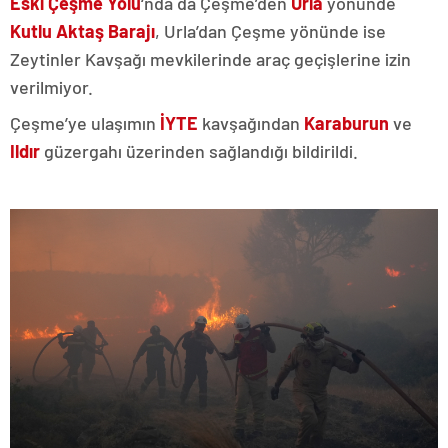
Eski Çeşme Yolu
‘nda da Çeşme’den
Urla
yönünde
Kutlu Aktaş Barajı
, Urla’dan Çeşme yönünde ise
Zeytinler Kavşağı mevkilerinde araç geçişlerine izin
verilmiyor.
Çeşme’ye ulaşımın
İYTE
kavşağından
Karaburun
ve
Ildır
güzergahı üzerinden sağlandığı bildirildi.