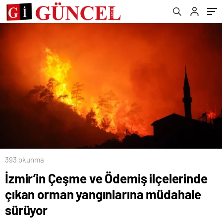
130’a yükseldi
393 okunma
İzmir’in Çeşme ve Ödemiş ilçelerinde
çıkan orman yangınlarına müdahale
sürüyor