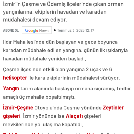
İzmir'in Çeşme ve Ödemiş ilçelerinde çıkan orman
yangınlarına, ekiplerin havadan ve karadan
müdahalesi devam ediyor.
Temmuz 3, 2025 12:17
ABONE OL
News
Ildır Mahallesi’nde dün başlayan ve gece boyunca
karadan müdahale edilen yangına, günün ilk ışıklarıyla
havadan müdahale yeniden başladı.
Çeşme ilçesinde etkili olan yangına 2 uçak ve 6
helikopter
ile kara ekiplerinin müdahalesi sürüyor.
Yangın
tarım alanında başlayıp ormana sıçramış, tedbir
amaçlı üç mahalle boşaltılmıştı.
İzmir-Çeşme
Otoyolu’nda Çeşme yönünde
Zeytinler
gişeleri
, İzmir yönünde ise
Alaçatı
gişeleri
mevkilerinde yol ulaşıma kapatıldı.