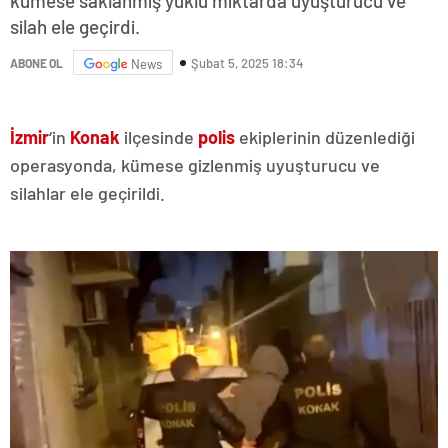
kümese saklanmış yüklü miktarda uyuşturucu ve
silah ele geçirdi.
Şubat 5, 2025 18:34
ABONE OL
News
İzmir
‘in
Konak
ilçesinde
polis
ekiplerinin düzenlediği
operasyonda, kümese gizlenmiş uyuşturucu ve
silahlar ele geçirildi.