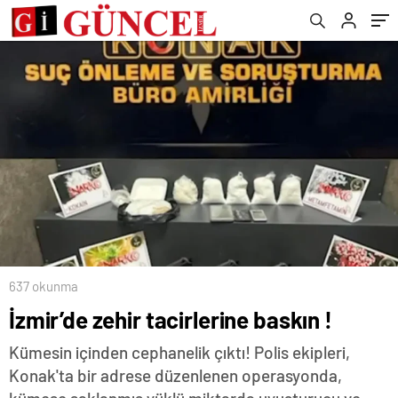
Bekçilerinden oluşan ekip çalışmalara
devam ediyor
637 okunma
İzmir’de zehir tacirlerine baskın !
Kümesin içinden cephanelik çıktı! Polis ekipleri,
Konak'ta bir adrese düzenlenen operasyonda,