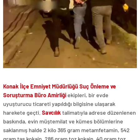
Konak İlçe Emniyet Müdürlüğü Suç Önleme ve
Soruşturma Büro Amirliği
ekipleri, bir evde
uyuşturucu ticareti yapıldığı bilgisine ulaşarak
harekete geçti.
Savcılık
talimatıyla adrese düzenlenen
baskında, evin müştemilat ve kümes bölümlerine
saklanmış halde 2 kilo 365 gram metamfetamin, 542
gram taş kokain, 286 gram toz kokain, 40 gram toz