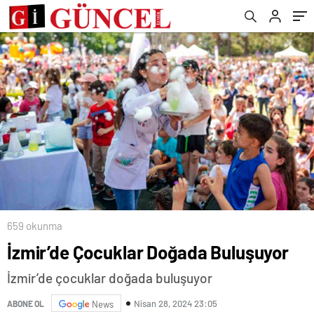
Arasında İlk 100’deyiz”
659 okunma
İzmir’de Çocuklar Doğada Buluşuyor
İzmir’de çocuklar doğada buluşuyor
Nisan 28, 2024 23:05
ABONE OL
News