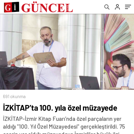
691 okunma
İZKİTAP’ta 100. yıla özel müzayede
İZKİTAP-İzmir Kitap Fuarı’nda özel parçaların yer
aldığı "100. Yıl Özel Müzayedesi" gerçekleştirildi. 75