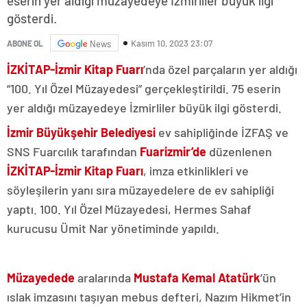
eserin yer aldığı müzayedeye İzmirliler büyük ilgi
gösterdi.
Kasım 10, 2023 23:07
ABONE OL
News
İZKİTAP-İzmir Kitap Fuarı
’nda özel parçaların yer aldığı
“100. Yıl Özel Müzayedesi” gerçekleştirildi. 75 eserin
yer aldığı müzayedeye İzmirliler büyük ilgi gösterdi.
İzmir Büyükşehir Belediyesi
ev sahipliğinde İZFAŞ ve
SNS Fuarcılık tarafından
Fuarizmir’de
düzenlenen
İZKİTAP-İzmir Kitap Fuarı
, imza etkinlikleri ve
söyleşilerin yanı sıra müzayedelere de ev sahipliği
yaptı. 100. Yıl Özel Müzayedesi, Hermes Sahaf
kurucusu Ümit Nar yönetiminde yapıldı.
Müzayedede
aralarında
Mustafa Kemal Atatürk
’ün
ıslak imzasını taşıyan mebus defteri, Nazım Hikmet’in