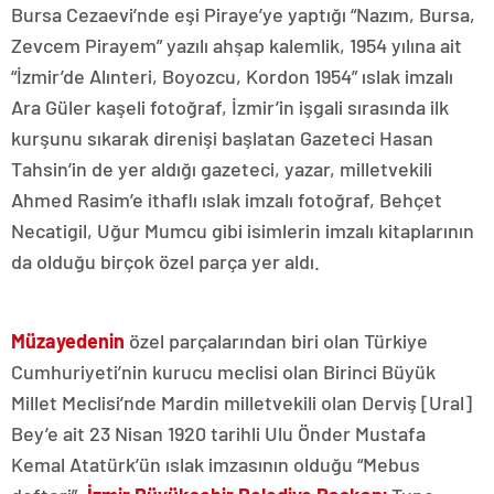
Bursa Cezaevi’nde eşi Piraye’ye yaptığı “Nazım, Bursa,
Zevcem Pirayem” yazılı ahşap kalemlik, 1954 yılına ait
“İzmir’de Alınteri, Boyozcu, Kordon 1954” ıslak imzalı
Ara Güler kaşeli fotoğraf, İzmir’in işgali sırasında ilk
kurşunu sıkarak direnişi başlatan Gazeteci Hasan
Tahsin’in de yer aldığı gazeteci, yazar, milletvekili
Ahmed Rasim’e ithaflı ıslak imzalı fotoğraf, Behçet
Necatigil, Uğur Mumcu gibi isimlerin imzalı kitaplarının
da olduğu birçok özel parça yer aldı.
Müzayedenin
özel parçalarından biri olan Türkiye
Cumhuriyeti’nin kurucu meclisi olan Birinci Büyük
Millet Meclisi’nde Mardin milletvekili olan Derviş [Ural]
Bey’e ait 23 Nisan 1920 tarihli Ulu Önder Mustafa
Kemal Atatürk’ün ıslak imzasının olduğu “Mebus