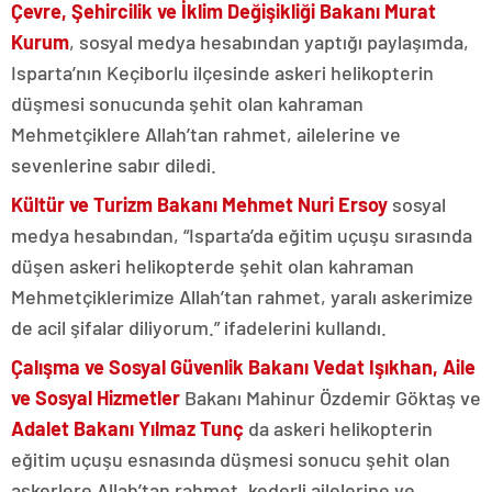
Çevre, Şehircilik ve İklim Değişikliği Bakanı Murat
Kurum
, sosyal medya hesabından yaptığı paylaşımda,
Isparta’nın Keçiborlu ilçesinde askeri helikopterin
düşmesi sonucunda şehit olan kahraman
Mehmetçiklere Allah’tan rahmet, ailelerine ve
sevenlerine sabır diledi.
Kültür ve Turizm Bakanı Mehmet Nuri Ersoy
sosyal
medya hesabından, “Isparta’da eğitim uçuşu sırasında
düşen askeri helikopterde şehit olan kahraman
Mehmetçiklerimize Allah’tan rahmet, yaralı askerimize
de acil şifalar diliyorum.” ifadelerini kullandı.
Çalışma ve Sosyal Güvenlik Bakanı Vedat Işıkhan, Aile
ve Sosyal Hizmetler
Bakanı Mahinur Özdemir Göktaş ve
Adalet Bakanı Yılmaz Tunç
da askeri helikopterin
eğitim uçuşu esnasında düşmesi sonucu şehit olan
askerlere Allah’tan rahmet, kederli ailelerine ve