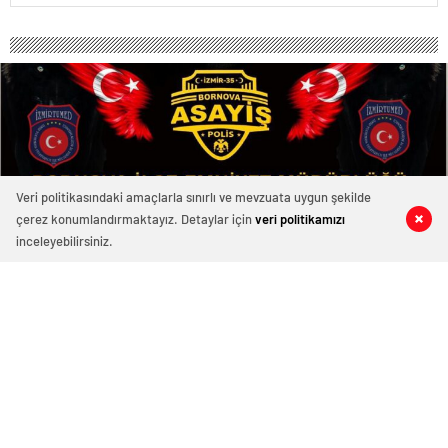
Veri politikasındaki amaçlarla sınırlı ve mevzuata uygun şekilde
çerez konumlandırmaktayız. Detaylar için
veri politikamızı
0
0
0
0
inceleyebilirsiniz.
514 okunma
BORNOVA İLÇE EMNİYET MÜDÜRLÜĞÜ
Bornova İlçe Emniyet Müdürlüğü Suç Önleme ve
Soruşma Büro Amirliği’ne bağlı ekiplerin ilçe