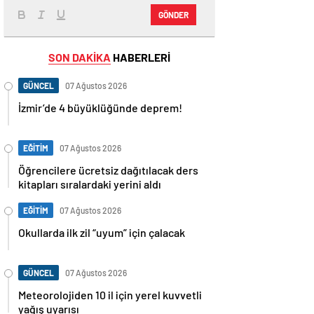
GÖNDER
SON DAKİKA
HABERLERİ
GÜNCEL
07 Ağustos 2026
İzmir’de 4 büyüklüğünde deprem!
EĞİTİM
07 Ağustos 2026
Öğrencilere ücretsiz dağıtılacak ders
kitapları sıralardaki yerini aldı
EĞİTİM
07 Ağustos 2026
Okullarda ilk zil “uyum” için çalacak
GÜNCEL
07 Ağustos 2026
Meteorolojiden 10 il için yerel kuvvetli
yağış uyarısı