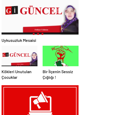
Uykusuzluk Mesaisi
Kökleri Unutulan
Bir İlçenin Sessiz
Çocuklar
Çığlığı !