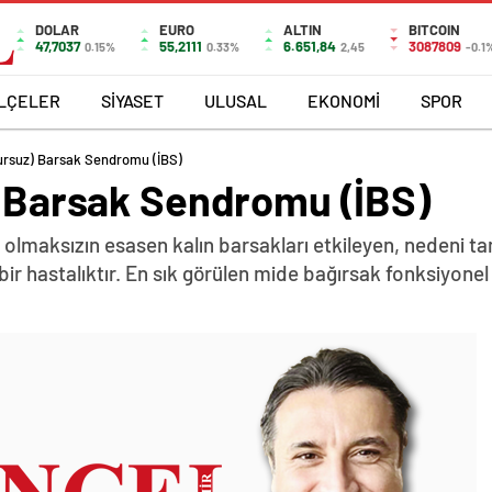
DOLAR
EURO
ALTIN
BITCOIN
47,7037
55,2111
6.651,84
3087809
0.15%
0.33%
2,45
-0.1
İLÇELER
SİYASET
ULUSAL
EKONOMİ
SPOR
zursuz) Barsak Sendromu (İBS)
z) Barsak Sendromu (İBS)
 olmaksızın esasen kalın barsakları etkileyen, nedeni t
bir hastalıktır. En sık görülen mide bağırsak fonksiyone