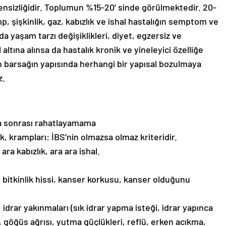
nsizliğidir. Toplumun %15-20’ sinde görülmektedir. 20-
mp, şişkinlik, gaz, kabızlık ve ishal hastalığın semptom ve
da yaşam tarzı değişiklikleri, diyet, egzersiz ve
ltına alınsa da hastalık kronik ve yineleyici özelliğe
ın barsağın yapısında herhangi bir yapısal bozulmaya
z.
ama sonrası rahatlayamama
lık, krampları: İBS’nin olmazsa olmaz kriteridir.
ara kabızlık, ara ara ishal.
, bitkinlik hissi, kanser korkusu, kanser olduğunu
i, idrar yakınmaları (sık idrar yapma isteği, idrar yapınca
ı, göğüs ağrısı, yutma güçlükleri, reflü, erken acıkma,