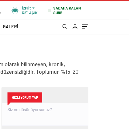
SABAHA KALAN
İZMIR
SÜRE
%
32°
AÇIK
GALERİ
am olarak bilinmeyen, kronik,
l düzensizliğidir. Toplumun %15-20’
HIZLI YORUM YAP