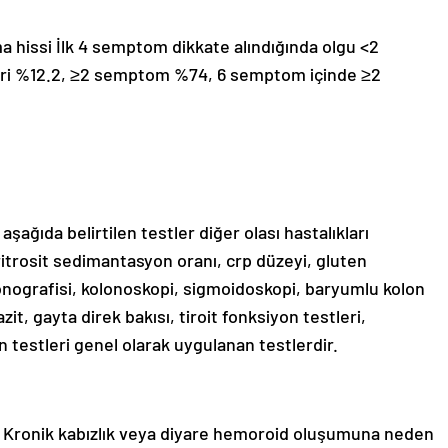
hissi İlk 4 semptom dikkate alındığında olgu <2
ğeri %12.2, ≥2 semptom %74, 6 semptom içinde ≥2
aşağıda belirtilen testler diğer olası hastalıkları
ritrosit sedimantasyon oranı, crp düzeyi, gluten
asonografisi, kolonoskopi, sigmoidoskopi, baryumlu kolon
zit, gayta direk bakısı, tiroit fonksiyon testleri,
 testleri genel olarak uygulanan testlerdir.
r. Kronik kabızlık veya diyare hemoroid oluşumuna neden