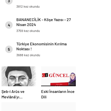
3
3812 kez okundu
BANANECİLİK – Köşe Yazısı – 27
Nisan 2024
4
3759 kez okundu
Türkiye Ekonomisinin Kırılma
Noktası !
5
3688 kez okundu
Şeb-i Arûs ve
Eski İnsanların İnce
Mevlânâ’yı
Dili
Anlayamamanın
Önündeki Engeller