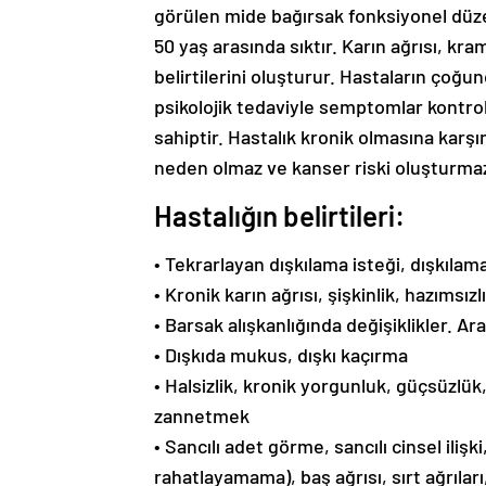
görülen mide bağırsak fonksiyonel düze
50 yaş arasında sıktır. Karın ağrısı, kra
belirtilerini oluşturur. Hastaların çoğun
psikolojik tedaviyle semptomlar kontrol a
sahiptir. Hastalık kronik olmasına karş
neden olmaz ve kanser riski oluşturma
Hastalığın belirtileri:
• Tekrarlayan dışkılama isteği, dışkıl
• Kronik karın ağrısı, şişkinlik, hazımsız
• Barsak alışkanlığında değişiklikler. Ara 
• Dışkıda mukus, dışkı kaçırma
• Halsizlik, kronik yorgunluk, güçsüzlük
zannetmek
• Sancılı adet görme, sancılı cinsel ilişk
rahatlayamama), baş ağrısı, sırt ağrılar