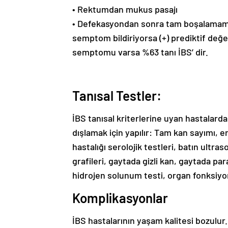
• Rektumdan mukus pasajı
• Defekasyondan sonra tam boşalamama 
semptom bildiriyorsa (+) prediktif de
semptomu varsa %63 tanı İBS’ dir.
Tanısal Testler:
İBS tanısal kriterlerine uyan hastalarda 
dışlamak için yapılır: Tam kan sayımı, e
hastalığı serolojik testleri, batın ultr
grafileri, gaytada gizli kan, gaytada para
hidrojen solunum testi, organ fonksiyon
Komplikasyonlar
İBS hastalarının yaşam kalitesi bozulu