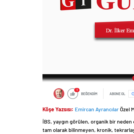
1
BEĞENDİM
ABONE OL
Köşe Yazsısı:
Emircan Ayrancılar
Özel M
İBS, yaygın görülen, organik bir neden 
tam olarak bilinmeyen, kronik, tekrarlay