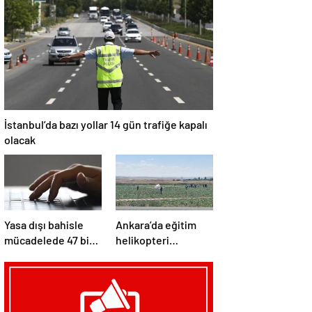
dev operasyon
soruşturması: 44
şüpheli
mahkemeye sevk
edildi
İstanbul’da bazı yollar 14 gün trafiğe kapalı
olacak
Yasa dışı bahisle
Ankara’da eğitim
mücadelede 47 bini
helikopteri
aşkın siteye erişim
kazasında 1 can
engeli
kaybı