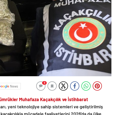
0
News
ümrükler Muhafaza Kaçakçılık ve İstihbarat
rı, yeni teknolojiye sahip sistemleri ve geliştirilmiş
 kaçakçılıkla mücadele faaliyetlerini 2026’da da ülke