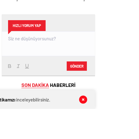
HIZLI YORUM YAP
GÖNDER
SON DAKİKA
HABERLERİ
GÜNCEL
07 Ağustos 2026
itikamızı
inceleyebilirsiniz.
İzmir’de 4 büyüklüğünde deprem!
EĞİTİM
07 Ağustos 2026
Öğrencilere ücretsiz dağıtılacak ders