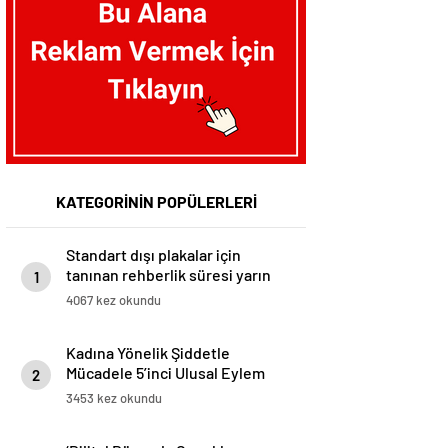
KATEGORİNİN POPÜLERLERİ
Standart dışı plakalar için
tanınan rehberlik süresi yarın
1
sona eriyor
4067 kez okundu
Kadına Yönelik Şiddetle
Mücadele 5’inci Ulusal Eylem
2
Planı, 25 Kasım’da açıklanacak
3453 kez okundu