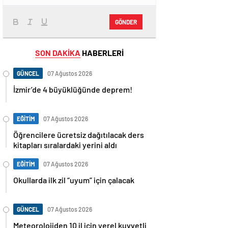
GÖNDER
SON DAKİKA
HABERLERİ
GÜNCEL
07 Ağustos 2026
İzmir’de 4 büyüklüğünde deprem!
EĞİTİM
07 Ağustos 2026
Öğrencilere ücretsiz dağıtılacak ders
kitapları sıralardaki yerini aldı
EĞİTİM
07 Ağustos 2026
Okullarda ilk zil “uyum” için çalacak
GÜNCEL
07 Ağustos 2026
Meteorolojiden 10 il için yerel kuvvetli