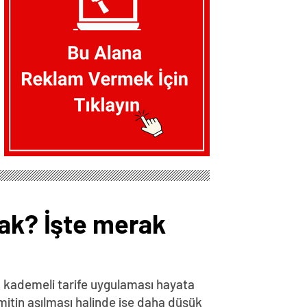
cak? İşte merak
k kademeli tarife uygulaması hayata
imitin aşılması halinde ise daha düşük