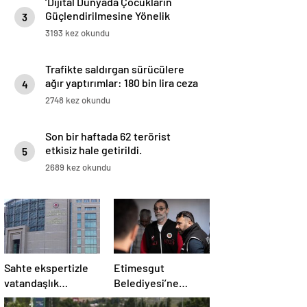
‘Dijital Dünyada Çocukların
Güçlendirilmesine Yönelik
3
Eylem Planı’ Resmi Gazete’de
3193 kez okundu
Trafikte saldırgan sürücülere
ağır yaptırımlar: 180 bin lira ceza
4
yolda
2748 kez okundu
Son bir haftada 62 terörist
etkisiz hale getirildi.
5
2689 kez okundu
Sahte ekspertizle
Etimesgut
vatandaşlık
Belediyesi’ne
sağlayan şebekeye
yolsuzluk