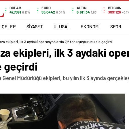
DOLAR
EURO
ALTIN
BITCOIN
47,7091
55,0442
6.611,34
3091126
0.17%
0.04%
1,83
-0.1
İLÇELER
SİYASET
ULUSAL
EKONOMİ
SPOR
a ekipleri, ilk 3 aydaki operasyonlarda 7,2 ton uyuşturucu ele geçirdi
 ekipleri, ilk 3 aydaki ope
 geçirdi
enel Müdürlüğü ekipleri, bu yılın ilk 3 ayında gerçekle