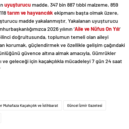
on
uyuşturucu
madde, 347 bin 887 tıbbi malzeme, 859
 118
tarım ve hayvancılık
ekipmanı başta olmak üzere,
uşturucu madde yakalanmıştır. Yakalanan uyuşturucu
hurbaşkanlığımızca 2026 yılının ‘
Aile ve Nüfus On Yılı
‘
bilinci doğrultusunda, toplumun temeli olan aileyi
dan korumak, güçlendirmek ve özellikle gelişim çağındaki
tünlüğünü güvence altına almak amacıyla, Gümrükler
ı ve geleceği için kaçakçılıkla mücadeleyi 7 gün 24 saat
”
r Muhafaza Kaçakçılık ve İstihbarat
Güncel İzmir Gazetesi