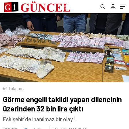
soruşturma başlattı
540 okunma
Görme engelli taklidi yapan dilencinin
üzerinden 32 bin lira çıktı
Eskişehir'de inanılmaz bir olay !..