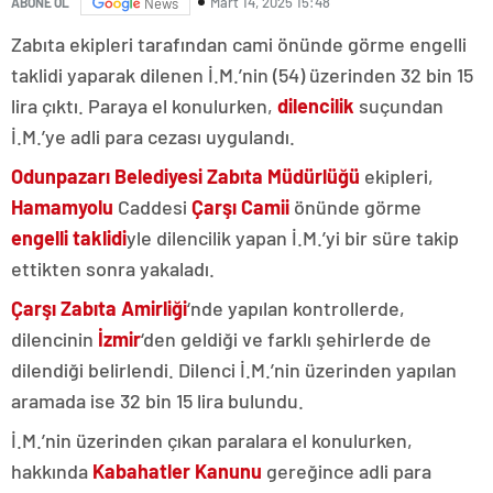
Mart 14, 2025 15:48
ABONE OL
News
Zabıta ekipleri tarafından cami önünde görme engelli
taklidi yaparak dilenen İ.M.’nin (54) üzerinden 32 bin 15
lira çıktı. Paraya el konulurken,
dilencilik
suçundan
İ.M.’ye adli para cezası uygulandı.
Odunpazarı Belediyesi Zabıta Müdürlüğü
ekipleri,
Hamamyolu
Caddesi
Çarşı Camii
önünde görme
engelli taklidi
yle dilencilik yapan İ.M.’yi bir süre takip
ettikten sonra yakaladı.
Çarşı Zabıta Amirliği
‘nde yapılan kontrollerde,
dilencinin
İzmir
‘den geldiği ve farklı şehirlerde de
dilendiği belirlendi. Dilenci İ.M.’nin üzerinden yapılan
aramada ise 32 bin 15 lira bulundu.
İ.M.’nin üzerinden çıkan paralara el konulurken,
hakkında
Kabahatler Kanunu
gereğince adli para