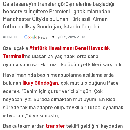
Galatasaray'ın transfer görüşmelerine başladığı
bonservisi İngiltere Premier Lig takımlarından
Manchester City'de bulunan Türk asıllı Alman
futbolcu İlkay Gündoğan, İstanbul'a geldi.
Eylül 2, 2025 21:18
ABONE OL
News
Özel uçakla
Atatürk Havalimanı Genel Havacılık
Terminali
‘ne ulaşan 34 yaşındaki orta saha
oyuncusunu sarı-kırmızılı kulübün yetkilileri karşıladı.
Havalimanında basın mensuplarına açıklamalarda
bulunan
İlkay Gündoğan,
çok mutlu olduğunu ifade
ederek, “Benim için gurur verici bir gün. Çok
heyecanlıyız. Burada olmaktan mutluyum. En kısa
sürede takıma adapte olup, zevkli bir futbol oynamak
istiyorum.” diye konuştu.
Başka takımlardan
transfer
teklifi geldiğini kaydeden