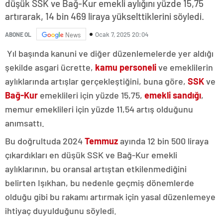
düşük SSK ve Bağ-Kur emekli aylığını yüzde 15,75
artırarak, 14 bin 469 liraya yükselttiklerini söyledi.
Ocak 7, 2025 20:04
ABONE OL
News
Yıl başında kanuni ve diğer düzenlemelerde yer aldığı
şekilde asgari ücrette,
kamu personeli
ve emeklilerin
aylıklarında artışlar gerçekleştiğini, buna göre,
SSK
ve
Bağ-Kur
emeklileri için yüzde 15,75,
emekli sandığı
,
memur emeklileri için yüzde 11,54 artış olduğunu
anımsattı.
Bu doğrultuda 2024
Temmuz
ayında 12 bin 500 liraya
çıkardıkları en düşük SSK ve Bağ-Kur emekli
aylıklarının, bu oransal artıştan etkilenmediğini
belirten Işıkhan, bu nedenle geçmiş dönemlerde
olduğu gibi bu rakamı artırmak için yasal düzenlemeye
ihtiyaç duyulduğunu söyledi.