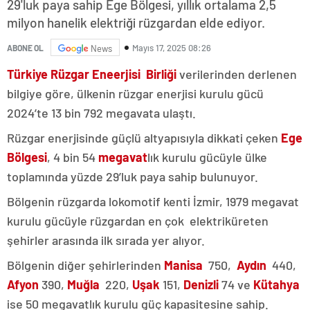
29'luk paya sahip Ege Bölgesi, yıllık ortalama 2,5
milyon hanelik elektriği rüzgardan elde ediyor.
Mayıs 17, 2025 08:26
ABONE OL
News
Türkiye Rüzgar Eneerjisi Birliği
verilerinden derlenen
bilgiye göre, ülkenin rüzgar enerjisi kurulu gücü
2024’te 13 bin 792 megavata ulaştı.
Rüzgar enerjisinde güçlü altyapısıyla dikkati çeken
Ege
Bölgesi
, 4 bin 54
megavat
lık kurulu gücüyle ülke
toplamında yüzde 29’luk paya sahip bulunuyor.
Bölgenin rüzgarda lokomotif kenti İzmir, 1979 megavat
kurulu gücüyle rüzgardan en çok elektriküreten
şehirler arasında ilk sırada yer alıyor.
Bölgenin diğer şehirlerinden
Manisa
750,
Aydın
440,
Afyon
390,
Muğla
220,
Uşak
151,
Denizli
74 ve
Kütahya
ise 50 megavatlık kurulu güç kapasitesine sahip.