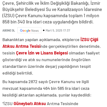
Çevre, Şehircilik ve İklim Değişikliği Bakanlığı, İzmir
Büyükşehir Belediyesi Su ve Kanalizasyon İdaresine
(İZSU) Çevre Kanunu kapsamında toplam 1 milyon
858 bin 340 lira idari ceza uygulandığını bildirdi.
Mart 5, 2025 17:37
ABONE OL
News
Bakanlıktan yapılan açıklamada, ekiplerce
İZSU
Çiğli
Atıksu Arıtma Tesisi
nde gerçekleştirilen denetimde,
tesisin
Çevre İzin ve Lisans Belgesi
olmadan faaliyet
gösterdiği ve atık su numunelerinde öngörülen
standartların üzerinde deşarj yapıldığının tespit
edildiği belirtildi.
Bu kapsamda 2872 sayılı Çevre Kanunu ve ilgili
mevzuat kapsamında 464 bin 585 lira idari ceza
kesildiği aktarılan açıklamada, şunlar kaydedildi:
“İZSU
Güneybatı Atıksu
Arıtma Tesisinde