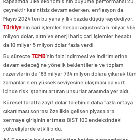
kapsamda ülke ekonomisinin büyüme performansı 20
çeyrektir kesintisiz devam ederken, enflasyon da
Mayıs 2024’ten bu yana yıllık bazda düşüş kaydediyor.
Türkiye
‘nin cari işlemler hesabı ağustosta 5 milyar 455
milyon dolar, altın ve enerji hariç cari işlemler hesabı
da 10 milyar 5 milyon dolar fazla verdi.
Bu süreçte
TCMB
‘nin faiz indirmesi ve indirimlerine
devam edeceğine yönelik beklentilerle ve toplam
rezervlerin de 189 milyar 734 milyon dolara çıkarak tüm
zamanların en yüksek seviyesine ulaşması da yurt
içinde risk iştahını artıran unsurlar arasında yer aldı.
Küresel tarafta zayıf dolar talebinin daha fazla ortaya
çıkarılması sonrası özellikle gelişen piyasalara
sermaye girişinin artması BIST 100 endeksindeki
yükselişlerde etkili oldu.
AA Finans’ın beklenti anketine katılan ekonomistler,