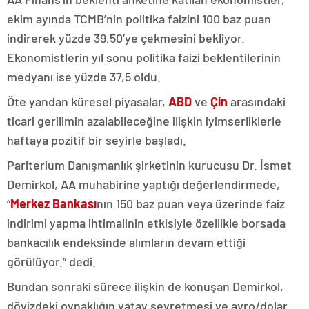
ekim ayında TCMB’nin politika faizini 100 baz puan
indirerek yüzde 39,50’ye çekmesini bekliyor.
Ekonomistlerin yıl sonu politika faizi beklentilerinin
medyanı ise yüzde 37,5 oldu.
Öte yandan küresel piyasalar,
ABD
ve
Çin
arasındaki
ticari gerilimin azalabileceğine ilişkin iyimserliklerle
haftaya pozitif bir seyirle başladı.
Pariterium Danışmanlık şirketinin kurucusu Dr. İsmet
Demirkol, AA muhabirine yaptığı değerlendirmede,
“
Merkez Bankası
nın 150 baz puan veya üzerinde faiz
indirimi yapma ihtimalinin etkisiyle özellikle borsada
bankacılık endeksinde alımların devam ettiği
görülüyor.” dedi.
Bundan sonraki sürece ilişkin de konuşan Demirkol,
dövizdeki oynaklığın yatay seyretmesi ve avro/dolar