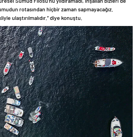
 Küresel Sumud Filosu’nu yıldıramadı, inşallah bizleri de
e umudun rotasından hiçbir zaman sapmayacağız.
iyle ulaştırılmalıdır.” diye konuştu.