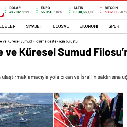
DOLAR
EURO
ALTIN
BITCOIN
47,7102
55,0311
6.610,53
3082965
0.17%
0.02%
1,82
-0.3
İLÇELER
SİYASET
ULUSAL
EKONOMİ
SPOR
ze ve Küresel Sumud Filosu’na destek için buluştu
ze ve Küresel Sumud Filosu’
 ulaştırmak amacıyla yola çıkan ve İsrail'in saldırısına