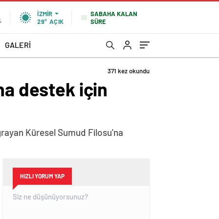
SABAHA KALAN
İZMIR
SÜRE
%
29°
AÇIK
GALERİ
371 kez okundu
na destek için
 uğrayan Küresel Sumud Filosu'na
HIZLI YORUM YAP