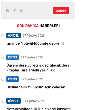
GÖNDER
SON DAKİKA
HABERLERİ
GÜNCEL
07 Ağustos 2026
İzmir’de 4 büyüklüğünde deprem!
EĞİTİM
07 Ağustos 2026
Öğrencilere ücretsiz dağıtılacak ders
kitapları sıralardaki yerini aldı
EĞİTİM
07 Ağustos 2026
Okullarda ilk zil “uyum” için çalacak
GÜNCEL
07 Ağustos 2026
Meteorolojiden 10 il için yerel kuvvetli