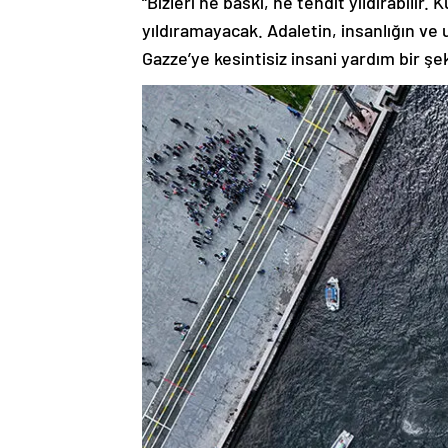
“Bizleri ne baskı, ne tehdit yıldırabilir.
yıldıramayacak. Adaletin, insanlığın v
Gazze’ye kesintisiz insani yardım bir şekl