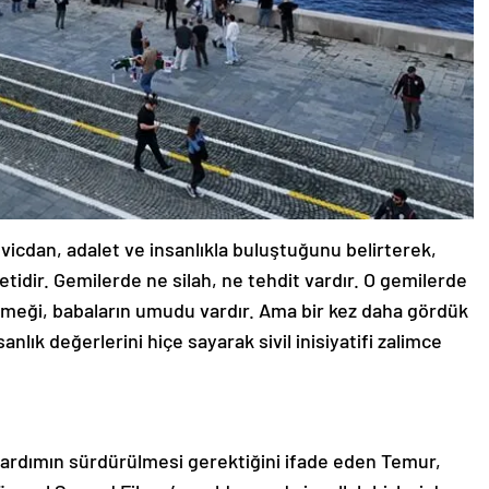
vicdan, adalet ve insanlıkla buluştuğunu belirterek,
etidir. Gemilerde ne silah, ne tehdit vardır. O gemilerde
kmeği, babaların umudu vardır. Ama bir kez daha gördük
sanlık değerlerini hiçe sayarak sivil inisiyatifi zalimce
 yardımın sürdürülmesi gerektiğini ifade eden Temur,