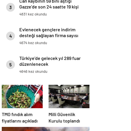
Can kaybının 59 bini aştığı
Gazze’de son 24 saatte 19 kişi
3
açlıktan hayatını kaybetti
4831 kez okundu
Evlenecek gençlere indirim
desteği sağlayan firma sayısı
4
artıyor
4674 kez okundu
Türkiye’de gelecek yıl 289 fuar
düzenlenecek
5
4646 kez okundu
TMO fındık alım
Milli Güvenlik
fiyatlarını açıkladı
Kurulu toplandı