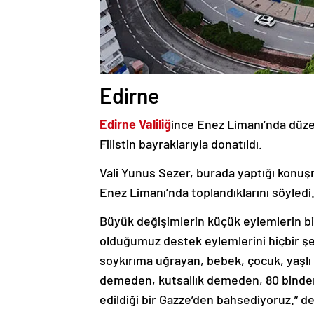
Edirne
Edirne Valiliğ
ince Enez Limanı’nda düze
Filistin bayraklarıyla donatıldı.
Vali Yunus Sezer, burada yaptığı konuşm
Enez Limanı’nda toplandıklarını söyledi
Büyük değişimlerin küçük eylemlerin bir
olduğumuz destek eylemlerini hiçbir 
soykırıma uğrayan, bebek, çocuk, yaşlı 
demeden, kutsallık demeden, 80 binden f
edildiği bir Gazze’den bahsediyoruz.” de