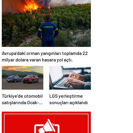
Avrupa’daki orman yangınları toplamda 22
milyar dolara varan hasara yol açtı.
Türkiye’de otomobil
LGS yerleştirme
satışlarında Ocak-
sonuçları açıklandı
Temmuz
döneminde
elektrikli ve hibrit
araçlar öne çıktı.