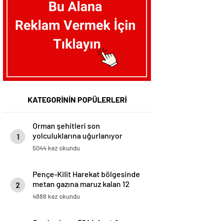
KATEGORİNİN POPÜLERLERİ
Orman şehitleri son
yolculuklarına uğurlanıyor
1
5044 kez okundu
Pençe-Kilit Harekat bölgesinde
metan gazına maruz kalan 12
2
asker şehit oldu
4888 kez okundu