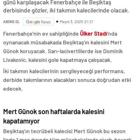
günü karşılaşacak Fenerbahçe ile Beşiktaş
derbisinde gözler, iki takımın kalecilerinde olacak.
Mayıs 3, 2025 21:21
ABONE OL
News
Fenerbahçe’nin ev sahipliğinde
Ülker Stadı
‘nda
oynanacak müsabakada Beşiktaş’ın kalesini Mert
Günok koruyacak. Sarı-lacivertlilerde ise Dominik
Livakovic, kalesini gole kapatmaya çalışacak.
İki takımın kalecilerinin sergileyeceği performans,
derbide takımlarının alacakları sonuca doğrudan etki
edecek.
Mert Günok son haftalarda kalesini
kapatamıyor
Beşiktaş’ın tecrübeli kalecisi Mert Günok bu sezon
ligde 1 maç dışında tüm müsabakalarda siyah-beyazlı