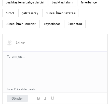
beşiktaş fenerbahçe derbisi
beşiktaş takımı
fenerbahçe
futbol
galatasaray
Güncel İzmir Gazetesi
Güncel İzmir Haberleri
kayserispor
ülker stadı
En az 10 karakter gerekli
Gönder