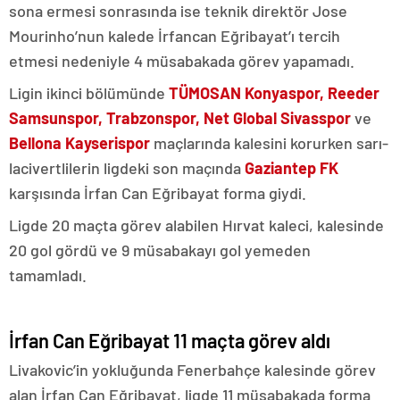
sona ermesi sonrasında ise teknik direktör Jose
Mourinho’nun kalede İrfancan Eğribayat’ı tercih
etmesi nedeniyle 4 müsabakada görev yapamadı.
Ligin ikinci bölümünde
TÜMOSAN Konyaspor, Reeder
Samsunspor, Trabzonspor, Net Global Sivasspor
ve
Bellona Kayserispor
maçlarında kalesini korurken sarı-
lacivertlilerin ligdeki son maçında
Gaziantep FK
karşısında İrfan Can Eğribayat forma giydi.
Ligde 20 maçta görev alabilen Hırvat kaleci, kalesinde
20 gol gördü ve 9 müsabakayı gol yemeden
tamamladı.
İrfan Can Eğribayat 11 maçta görev aldı
Livakovic’in yokluğunda Fenerbahçe kalesinde görev
alan İrfan Can Eğribayat, ligde 11 müsabakada forma