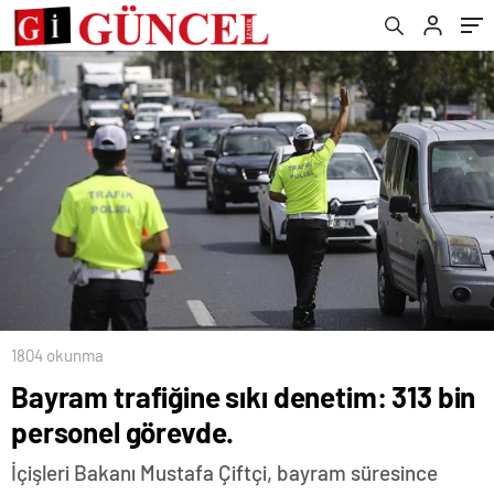
1804 okunma
Bayram trafiğine sıkı denetim: 313 bin
personel görevde.
İçişleri Bakanı Mustafa Çiftçi, bayram süresince