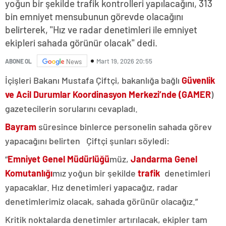
yoğun bir şekilde trafik kontrolleri yapılacağını, 313
bin emniyet mensubunun görevde olacağını
belirterek, "Hız ve radar denetimleri ile emniyet
ekipleri sahada görünür olacak" dedi.
Mart 19, 2026 20:55
ABONE OL
News
İçişleri Bakanı Mustafa Çiftçi, bakanlığa bağlı
Güvenlik
ve Acil Durumlar Koordinasyon Merkezi’nde (GAMER
)
gazetecilerin sorularını cevapladı.
Bayram
süresince binlerce personelin sahada görev
yapacağını belirten Çiftçi şunları söyledi:
“
Emniyet Genel Müdürlüğü
müz,
Jandarma Genel
Komutanlığı
mız yoğun bir şekilde
trafik
denetimleri
yapacaklar. Hız denetimleri yapacağız, radar
denetimlerimiz olacak, sahada görünür olacağız.”
Kritik noktalarda denetimler artırılacak, ekipler tam