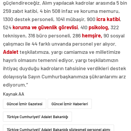
güçlendireceğiz. Alım yapılacak kadrolar arasında 5 bin
259 zabıt katibi, 4 bin 508 infaz ve koruma memuru,
1300 destek personeli, 1041 mübaşir, 900
icra katibi
,
524
koruma ve güvenlik görevlisi
, 410
psikolog,
322
teknisyen, 316 büro personeli, 286
hemşire,
90 sosyal
çalışmacı ile 44 farklı unvanda personel yer alıyor.
Adalet
teşkilatımıza, yargı camiamıza ve milletimize
hayırlı olmasını temenni ediyor, yargı teşkilatımızın
ihtiyaç duyduğu kadroların tahsisine verdikleri destek
dolayısıyla Sayın Cumhurbaşkanımıza şükranlarımı arz
ediyorum.”
Kaynak AA
Güncel İzmir Gazetesi
Güncel İzmir Haberleri
Türkiye Cumhuriyeti' Adalet Bakanlığı
Türkiye Cumhuriyeti' Adalet Bakanlığı sözleşmeli personel alımı