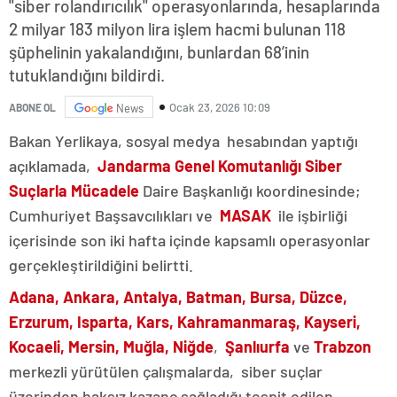
"siber rolandırıcılık" operasyonlarında, hesaplarında
2 milyar 183 milyon lira işlem hacmi bulunan 118
şüphelinin yakalandığını, bunlardan 68’inin
tutuklandığını bildirdi.
Ocak 23, 2026 10:09
ABONE OL
News
Bakan Yerlikaya, sosyal medya hesabından yaptığı
açıklamada,
Jandarma Genel Komutanlığı Siber
Suçlarla Mücadele
Daire Başkanlığı koordinesinde;
Cumhuriyet Başsavcılıkları ve
MASAK
ile işbirliği
içerisinde son iki hafta içinde kapsamlı operasyonlar
gerçekleştirildiğini belirtti.
Adana, Ankara, Antalya, Batman, Bursa, Düzce,
Erzurum, Isparta, Kars, Kahramanmaraş, Kayseri,
Kocaeli, Mersin, Muğla, Niğde
,
Şanlıurfa
ve
Trabzon
merkezli yürütülen çalışmalarda, siber suçlar
üzerinden haksız kazanç sağladığı tespit edilen